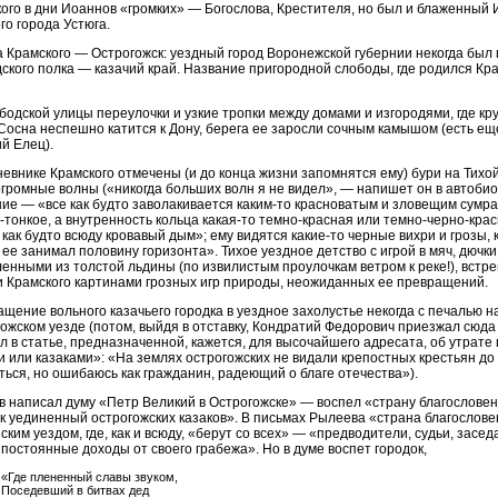
ого в дни Иоаннов «громких» — Богослова, Крестителя, но был и блаженный
го города Устюга.
 Крамского — Острогожск: уездный город Воронежской губернии некогда был
ского полка — казачий край. Название пригородной слободы, где родился Кр
бодской улицы переулочки и узкие тропки между домами и изгородями, где круч
Сосна неспешно катится к Дону, берега ее заросли сочным камышом (есть ещ
й Елец).
невнике Крамского отмечены (и до конца жизни запомнятся ему) бури на Тих
огромные волны («никогда больших волн я не видел», — напишет он в автобио
ие — «все как будто заволакивается каким-то красноватым и зловещим сумрак
-тонкое, а внутренность кольца какая-то темно-красная или темно-черно-красн
 как будто всюду кровавый дым»; ему видятся какие-то черные вихри и грозы,
 ее занимал половину горизонта». Тихое уездное детство с игрой в мяч, дючки,
енными из толстой льдины (по извилистым проулочкам ветром к реке!), встре
 Крамского картинами грозных игр природы, неожиданных ее превращений.
щение вольного казачьего городка в уездное захолустье некогда с печалью н
ожском уезде (потом, выйдя в отставку, Кондратий Федорович приезжал сюда
л в статье, предназначенной, кажется, для высочайшего адресата, об утра
 или казаками»: «На землях острогожских не видали крепостных крестьян до
ься, но ошибаюсь как гражданин, радеющий о благе отечества»).
 написал думу «Петр Великий в Острогожске» — воспел «страну благословенн
к уединенный острогожских казаков». В письмах Рылеева «страна благосло
ским уездом, где, как и всюду, «берут со всех» — «предводители, судьи, засе
постоянные доходы от своего грабежа». Но в думе воспет городок,
«Где плененный славы звуком,
Поседевший в битвах дед