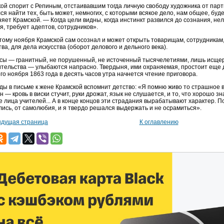
ой спорит с Репиным, отстаивавшим тогда личную свободу художника от партий
ся найти тех, быть может, немногих, с которыми всякое дело, нам общее, буде
яет Крамской. — Когда цели видны, когда инстинкт развился до сознания, нель
я, требует адептов, сотрудников».
тому ноября Крамской сам осознал и может открыть товарищам, сотрудникам, 
тва, для дела искусства (оборот делового и дельного века).
ы — гранитный, не порушенный, не источенный тысячелетиями, лишь исщерб
тельства — улыбаются напрасно. Твердыня, ими охраняемая, простоит еще д
го ноября 1863 года в десять часов утра начнется чтение приговора.
ы в письме к жене Крамской вспомнит детство: «Я помню живо то страшное в
н — кровь в виски стучит, руки дрожат, язык не слушается, и то, что хорошо зн
е лица учителей... А в конце концов эти страдания вырабатывают характер. По
ись, от самолюбия, и я твердо решался выдержать и не осрамиться».
дущая страница
К оглавлению