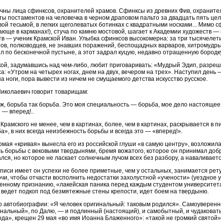
чны лица сфинксов, охранителей храмов. Сфинксы из древних Фив, охранител
ты постаментов на человечка в черном драповом пальто за двадцать пять це
ой тесьмой, в легких щеголеватых ботинках с квадратными носками... Мимо сф
юще в карманах!), стуча по камню мостовой, шагает к Академии художеств — 
тв — ученик Крамской Иван. Улыбка сфинксов высокомерна: за три тысячелет
ов, полководцев, не знавших поражений, беспощадных варваров, хитромудры
л по бесконечной пустыне, а этот задрал куцую, недавно отращенную бородку
ой, задумавшись над чем-либо, любит приговаривать: «Мудрый Эдип, разре
а: «Утром на четырех ногах, днем на двух, вечером на трех». Наступил день 
на ноги, пора вывести из ничем не смущаемого детства искусство русское.
иколаевич говорит товарищам:
ж, борьба так борьба. Это моя специальность — борьба, мое дело настоящее.
 — вперед!..
Крамского не менее, чем в картинах, более, чем в картинах, раскрывается в п
а», в них всегда неизбежность борьбы и всегда это — «вперед!».
мая «кривая» вынесла его из российской глуши «в самую центру», возложила
ь борьбы с вековыми твердынями, бремя вожатого, которое он принимал добр
лся, но которое не ласкает солнечным лучом всех без разбору, а наваливает
писи имеет он успехи не более приметные, чем у остальных, занимается рет
чи, чтобы отчасти восполнить недостатки захолустной «учености» (уездное у
енному признанию, «лакейская паника перед каждым студентом университет
 ведет подкоп под безмятежные стены крепости, идет боем на твердыню.
 автобиографии: «Я человек оригинальный: таковым родился». Самоуверенн
нальный», по Далю, — и подлинный (настоящий), и самобытный, и чудаковаты
ода», крещен 29 мая «во имя Иоанна Блаженного»: «такой не громкий святой