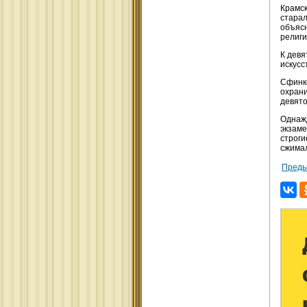
Крамск
старал
объясн
религи
К девя
искусс
Сфинкс
охрани
девято
Однажд
экзаме
строги
сжимал
Преды