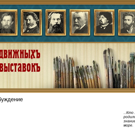
буждение
...Кто
родил
знани
море.