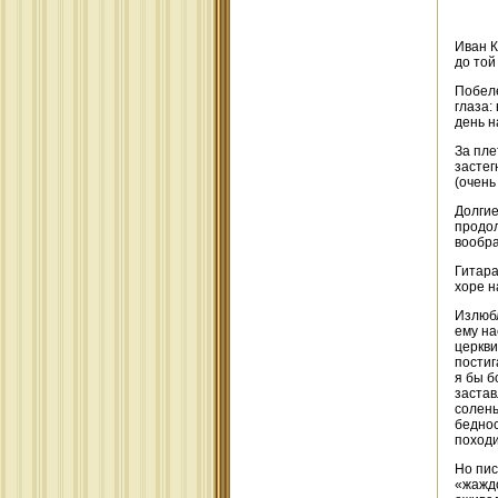
Иван К
до той
Побеле
глаза:
день н
За пле
застег
(очень
Долгие
продол
вообр
Гитара
хоре н
Излюбл
ему на
церкви
постиг
я бы б
застав
солень
беднос
походи
Но пис
«жаждо