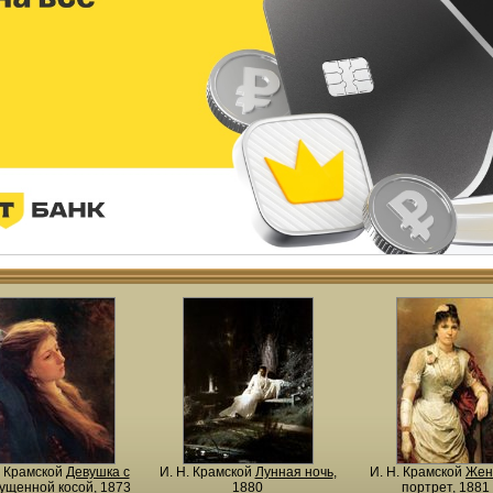
. Крамской
Девушка с
И. Н. Крамской
Лунная ночь
,
И. Н. Крамской
Жен
ущенной косой
, 1873
1880
портрет
, 1881