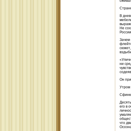
оживал
Странн
В днев
мебель
выраже
Не сох
России
Зачем 
флейто
сюжет,
вздыби
«Уличн
ни сре
чувств
содеяв
Он при
Утром 
Сфинк
Десять
его в 
личнос
умаляе
общест
что дв
Осозна