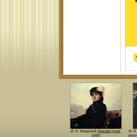
И. Н. Крамской
Неизвестная
,
И. Н
1883
расп