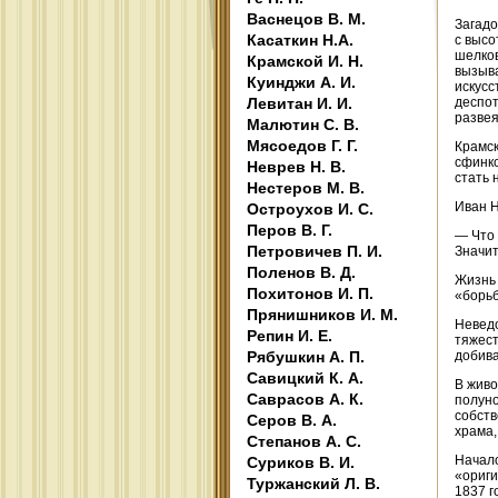
Васнецов В. М.
Загадо
Касаткин Н.А.
с высо
шелков
Крамской И. Н.
вызыва
Куинджи А. И.
искусс
Левитан И. И.
деспот
развея
Малютин С. В.
Мясоедов Г. Г.
Крамск
сфинкс
Неврев Н. В.
стать 
Нестеров М. В.
Иван Н
Остроухов И. С.
Перов В. Г.
— Что 
Петровичев П. И.
Значит
Поленов В. Д.
Жизнь 
Похитонов И. П.
«борьб
Прянишников И. М.
Неведо
Репин И. Е.
тяжест
Рябушкин А. П.
добива
Савицкий К. А.
В живо
Саврасов А. К.
полуно
собств
Серов В. А.
храма,
Степанов А. С.
Начало
Суриков В. И.
«ориги
Туржанский Л. В.
1837 г