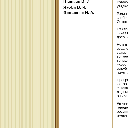
Шишкин И. И.
Крамск
уездно
Якоби В. И.
Ярошенко Н. А.
Родина
слобод
Сотня.
От сло
Тихая 
древни
Но в д
вода, 
затмен
тонкое
только
«хвост
вырубл
памяти
Превра
Острог
сетова
людьми
ошибат
Рылеев
городо
россий
имеют 