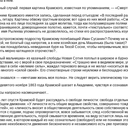
а в нем.
ый случай: первая картина Крамского, известная по упоминаниям, — «Смерт
нике Крамского имеется запись, сделанная перед отъездом: «В последний ра
, гитару. Картины обвожу грустным взором; вот одна из них моей работы, «С
на на его лице последняя за царя молитва, тогда как полузамерзшие поляки
ранившееся, доморощенное полотно, кажется, почти «текстуально» соответс
 имя Рылеева упоминать не дозволялось, но стихи его распространялись изус
острогожскому подростку Крамскому погибающий Иван Сусанин? Почему не каз
й, не богатый сад напротив, а в нем хозяйская дочь Машенька (была такая)?
 как понадобилась невиданная буря на Тихой Сосне, чтобы непривычным, во
ть мерно катящееся отрочество?..
ый мальчишка» из казачьей слободы Новая Сотня поплыл в широкое и бурно
дствами, но с верой в свое предназначение: «Страшно мне в видимом мире, у
овал в себе «великие силы», жаждал тернового венца и не желал «носиться вм
 многого «силой своей». Его стихотворные строки неуклюжи и беспощадно ис
знавался — «мечтами жизнь моя полна». Не следует верить элегическому то
девятого ноября 1863 года Крамской шагает в Академию, чувствуя и сознавая,
сы напрасно насмешничают...
 лет спустя Крамской будет рассуждать о свободе личности: свобода отдельн
общем движении. «У личности есть общие видовые свойства, совершенно тож
тей», но «личность вносит в общественную деятельность свою собственную 
тся с годами, подчас опровергается, вовсе забывается; след «собственной м
венную деятельность, порой смывается временем, на виду остается лишь на
иже-ниє, в котором каждый из нас сознательно (свободно!) или не понимая это
ние неизбежности движения бесконечного и независимого есть уже приговор