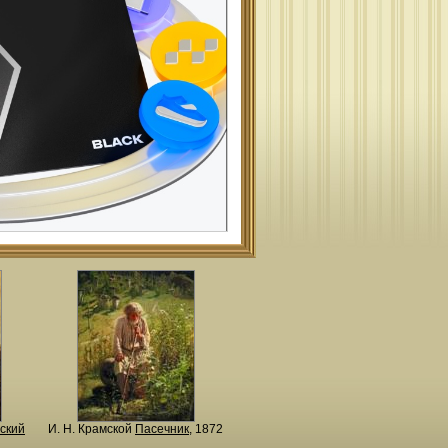
ский
И. Н. Крамской
Пасечник
, 1872