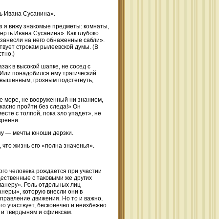
ь Ивана Сусанина».
з я вижу знакомые предметы: комнаты,
мерть Ивана Сусанина». Как глубоко
 занесли на него обнаженные сабли».
твует строкам рылеевской думы. (В
тно.)
ак в высокой шапке, не сосед с
 Или понадобился ему трагический
звышенным, грозным подстегнуть,
е море, не вооруженный ни знанием,
жасно пройти без следа!» Он
есте с толпой, пока зло упадет», не
кренни.
ну — мечты юноши дерзки.
 что жизнь его «полна значенья».
ого человека рождается при участии
дественные с таковыми же других
манеру». Роль отдельных лиц
анеры», которую внесли они в
правление движения. Но то и важно,
го участвует, бесконечно и неизбежно.
 и твердыням и сфинксам.