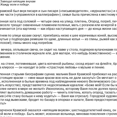
Завещал кипящим внукам
Жажду воли и побед».
рамской был внук писаря и сын писаря («письмоводителя», «журналиста») и с
 же части («упражнялся в каллиграфии»); семья была причислена к местному
нная хата под соломой — четыре окна на улицу, плетень, Огород, погреб, печ
 весело трещат охваченные пламенем поленья, мать с рогачом или кочергой в
ачинается (эта картинка — как образ наступающего дня — до конца жизни заст
тнем по улице казаки скачут, пригибаясь низко к шее коричневых коней, высо
нутые у подбородка ремешки по щеке, длинные копья — из глины, рыжей как з
 похож!); глины много над погребом.
 вечера, оплывшая свеча, он сидит на лавке у стола, подперев кулачонками гол
жением в столичном журнале или, для матери, что-нибудь божественное) — в
ажение.
 на стене, потемневшая, цвета копченой рыбины; сосед играет на флейте, брат
а клиросе — он находит в себе «страстную любовь» к музыке и пению.
енная старыми биографами сценка: мальчик Ваня Крамской прибежал на рас
стоящие краски — «мне ваши краски всю ночь не дали заснуть!» Он мечтает 
, исполненная в былые времена под наблюдением некоего Величковского (за с
ать искусство), представляется недосягаемым идеалом: «Боже мой! Если бы м
олее ничего в мире не желал!» Иконописец, которому Ваня после долгих просьб
ляет выполнять домашнюю работу — чинить плетень, копать огород, таскать с
ев («Не стану больше к нему ходить!» — Ваня как отрезал). Городской худож
ти над вывесками, бродит по базару в опорках и халате; Ваню предостерегаю
ть!»
арчонок Крамской оказался «кипящим внуком»; шестнадцатилетний юнец, он
й воли и побед». Быть может, исконная вольница, миновав поколения строги