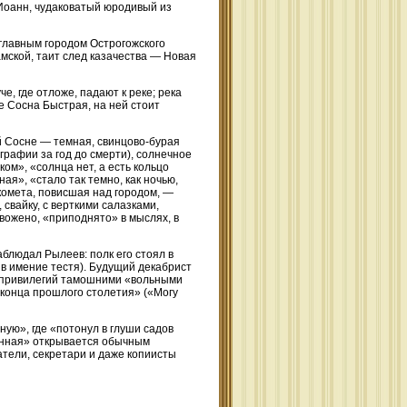
 Иоанн, чудаковатый юродивый из
 главным городом Острогожского
амской, таит след казачества — Новая
е, где отложе, падают к реке; река
е Сосна Быстрая, на ней стоит
ой Сосне — темная, свинцово-бурая
графии за год до смерти), солнечное
ом», «солнца нет, а есть кольцо
ая», «стало так темно, как ночью,
 комета, повисшая над городом, —
 свайку, с верткими салазками,
вожено, «приподнято» в мыслях, в
аблюдал Рылеев: полк его стоял в
 в имение тестя). Будущий декабрист
те привилегий тамошними «вольными
 конца прошлого столетия» («Могу
ую», где «потонул в глуши садов
венная» открывается обычным
датели, секретари и даже копиисты