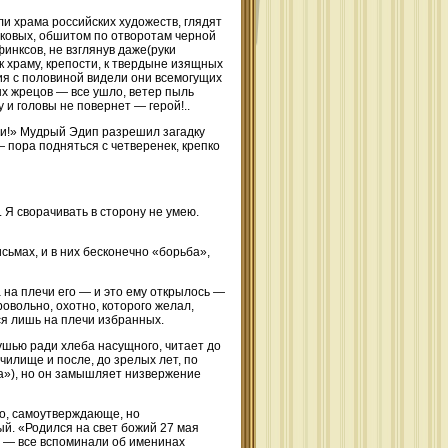
и храма российских художеств, глядят
лковых, обшитом по отворотам черной
инксов, не взглянув даже(руки
к храму, крепости, к твердыне изящных
ия с половиной видели они всемогущих
х жрецов — все ушло, ветер пыль
 и головы не повернет — герой!..
ши!» Мудрый Эдип разрешил загадку
— пора подняться с четверенек, крепко
 Я сворачивать в сторону не умею.
исьмах, и в них бесконечно «борьба»,
 на плечи его — и это ему открылось —
овольно, охотно, которого желал,
ся лишь на плечи избранных.
ушью ради хлеба насущного, читает до
чилище и после, до зрелых лет, по
а»), но он замышляет низвержение
о, самоутверждающе, но
й. «Родился на свет божий 27 мая
» — все вспоминали об именинах