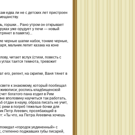
ам едва ли не с детских лет пристроен
 мещанству.
ь, горшки... Рано утром он открывает
 руках уже орудует у печи — новый
рянет в памяти)...
кие черные шапки набок, тонкие черные,
аря, мальчик лепит казака на коне
ову, читает вслух (стихи, повесть с
 углах таится темнота, тревожит
 его, регент, на скрипке, Ваня тянет в
свете к знакомому, который пообещал
о живописи; роспись кладбищенской
чет богатого пана ездил в Рим
не вполовину научиться так работать,
 отдан в науку, образа писать не учит,
 реки в погреб тяжелые бочки для
ник Петр Агеевич, прозябающий в
т: «Ты что, на Петра Агеевича хочешь
 покидал «городок уединенный» с
х, степенно поджавших губы писарей,