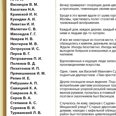
Васнецов В. М.
Вечер примиряет спорящие днем цвет
а притихшие, темнеющие своими крон
Касаткин Н.А.
Крамской И. Н.
Бродя в это время вдали от шума гор
Куинджи А. И.
Москвы, чувствовать полет столетий 
тревожащей воображение.
Левитан И. И.
Малютин С. В.
Каждый дом, каждое дерево, каждый к
ними и людьми где-то затерян.
Мясоедов Г. Г.
Неврев Н. В.
И все же некоторые из поэтов кисти, 
Нестеров М. В.
обращались к камням, деревьям, воз
Ждали. Иногда безответно. Иногда же
Остроухов И. С.
выходили боярыни в кокошниках и ду
Перов В. Г.
напевом.
Петровичев П. И.
Вдохновенные и ищущие люди записа
Поленов В. Д.
произведениями искусства.
Похитонов И. П.
Одни, такие, как Василий Иванович С
Прянишников И. М.
поднятым двуперстием. «Тако крестит
Репин И. Е.
Других посещали иные видения. Под
Рябушкин А. П.
волшебными цветами роскошные травя
Савицкий К. А.
отороченные узорной резьбой окошки
Саврасов А. К.
махнув рукавом, пускалась в плавный
поэтом и сказочником был Васнецов.
Серов В. А.
Степанов А. С.
Случалось ли кому, свернув с Садово
Мещанской улице? Старые двухэтажн
Суриков В. И.
домами, нередко с кафельной облицов
Туржанский Л. В.
район был потревожен цивилизацией.