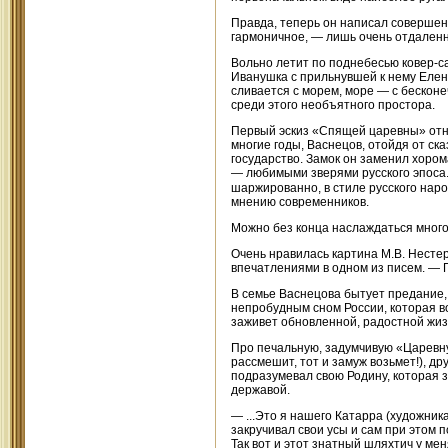
Правда, теперь он написал совершен
гармоничное, — лишь очень отдален
Вольно летит по поднебесью ковер-са
Иванушка с прильнувшей к нему Елен
сливается с морем, море — с бескон
среди этого необъятного простора.
Первый эскиз «Спящей царевны» относ
многие годы, Васнецов, отойдя от ск
государство. Замок он заменил хоро
— любимыми зверями русского эпоса.
шаржированно, в стиле русского наро
мнению современников.
Можно без конца наслаждаться много
Очень нравилась картина М.В. Нестер
впечатлениями в одном из писем. — 
В семье Васнецова бытует предание,
непробудным сном России, которая во
заживет обновленной, радостной жиз
Про печальную, задумчивую «Царевн
рассмешит, тот и замуж возьмет!), д
подразумевал свою Родину, которая зн
державой.
— ...Это я нашего Катарра (художник
закручивал свои усы и сам при этом 
Так вот и этот знатный шляхтич у ме