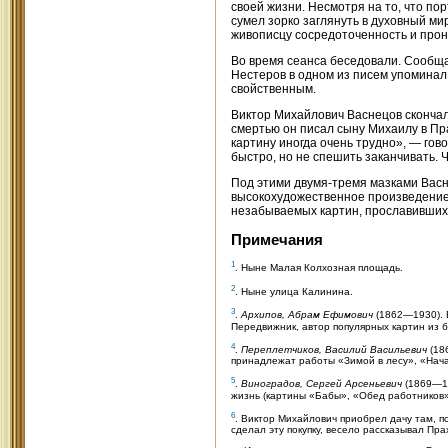
своей жизни. Несмотря на то, что по
сумел зорко заглянуть в духовный м
живописцу сосредоточенность и прон
Во время сеанса беседовали. Сообща
Нестеров в одном из писем упоминал
свойственным.
Виктор Михайлович Васнецов скончал
смертью он писал сыну Михаилу в Пра
картину иногда очень трудно», — гов
быстро, но не спешить заканчивать. 
Под этими двумя-тремя мазками Васн
высокохудожественное произведение,
незабываемых картин, прославивших
Примечания
1
. Ныне Малая Колхозная площадь.
2
. Ныне улица Калинина.
3
.
Архипов, Абрам Ефимович
(1862—1930). В
Передвижник, автор популярных картин из 
4
.
Переплетчиков, Василий Васильевич
(18
принадлежат работы «Зимой в лесу», «Нача
5
.
Виноградов, Сергей Арсеньевич
(1869—19
жизнь (картины «Бабы», «Обед работников»)
6
. Виктор Михайлович приобрел дачу там, 
сделал эту покупку, весело рассказывал Пра