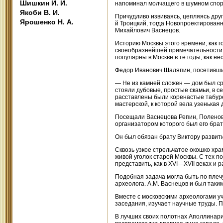
Шишкин И. И.
напоминал молчащего в шумном спор
Якоби В. И.
Причудливо извиваясь, цепляясь друг
Ярошенко Н. А.
й Троицкий, тогда Новопроектирован
Михайлович Васнецов.
Историю Москвы этого времени, как 
своеобразнейшей примечательности г
популярны в Москве в те годы, как н
Федор Иванович Шаляпин, посетивший
— Не из камней сложен — дом был сру
стояли дубовые, простые скамьи, в с
расставлены были коренастые табурет
мастерской, к которой вела узенькая
Посещали Васнецова Репин, Поленов,
организатором которого был его бра
Он был обязан брату Виктору развити
Сквозь узкое стрельчатое окошко хр
живой уголок старой Москвы. С тех п
представить, как в XVI—XVII веках и
Подобная задача могла быть по плечу
археолога. А.М. Васнецов и был таким
Вместе с московскими археологами уч
заседания, изучает научные труды. 
В лучших своих полотнах Аполлинари