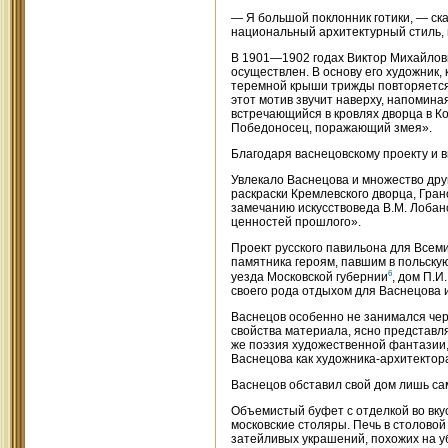
— Я большой поклонник готики, — сказ
национальный архитектурный стиль,
В 1901—1902 годах Виктор Михайлови
осуществлен. В основу его художник,
теремной крыши трижды повторяется 
этот мотив звучит наверху, напомина
встречающийся в кровлях дворца в 
Победоносец, поражающий змея».
Благодаря васнецовскому проекту и 
Увлекало Васнецова и множество дру
раскраски Кремлевского дворца, Гра
замечанию искусствоведа В.М. Лобан
ценностей прошлого».
Проект русского павильона для Всем
памятника героям, павшим в польскую
6
уезда Московской губернии
, дом П.И
своего рода отдыхом для Васнецова 
Васнецов особенно не занимался чер
свойства материала, ясно представл
же поэзия художественной фантазии, 
Васнецова как художника-архитектор
Васнецов обставил свой дом лишь с
Объемистый буфет с отделкой во вку
московские столяры. Печь в столовой
затейливых украшений, похожих на уб