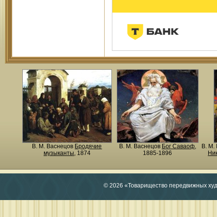
В. М. Васнецов
Бродячие
В. М. Васнецов
Бог Саваоф
,
В. М.
музыканты
, 1874
1885-1896
Ни
© 2026 «Товарищество передвижных ху