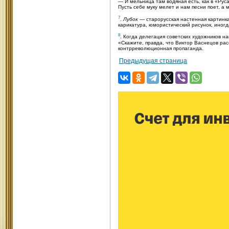
— И мельница там водяная есть, как в «Рус
Пусть себе муку мелет и нам песни поет, а 
7
.
Лубок
— старорусская настенная картинк
карикатура, юмористический рисунок, иног
8
. Когда делегация советских художников н
«Скажите, правда, что Виктор Васнецов ра
контрреволюционная пропаганда.
Предыдущая страница