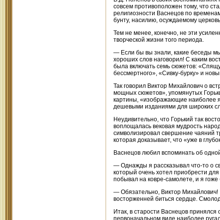
совсем противоположен тому, что ст
религиозности Васнецов по временам
бунту, насилию, осуждаемому церков
Тем не менее, конечно, не эти усил
творческой жизни того периода.
— Если бы вы знали, какие беседы мы
хороших слов наговорил! С каким вос
была включать семь сюжетов: «Спящу
бессмертного», «Сивку-бурку» и новы
Так говорил Виктор Михайлович о вст
мощных сюжетов», упомянутых Горьки
картины, «изображающие наиболее я
дешевыми изданиями для широких сл
Неудивительно, что Горький так вост
воплощалась вековая мудрость наро
символизировал свершение чаяний тр
которая доказывает, что «уже в глуб
Васнецов любил вспоминать об одной 
— Однажды я рассказывал что-то о с
который очень хотел приобрести для 
побывал на ковре-самолете, и я гоже 
— Обязательно, Виктор Михайлович! Б
восторженней биться сердце. Смолод
Итак, в старости Васнецов принялся о
первоначальном виде наиболее руга