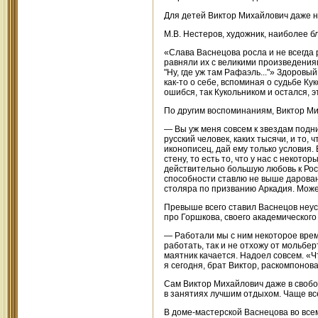
Для детей Виктор Михайлович даже н
М.В. Нестеров, художник, наиболее б
«Слава Васнецова росла и не всегда
равняли их с великими произведениям
"Ну, где уж там Рафаэль..."» Здоровы
как-то о себе, вспоминая о судьбе Ку
ошибся, так Кукольником и остался, э
По другим воспоминаниям, Виктор Мих
— Вы уж меня совсем к звездам подн
русский человек, каких тысячи, и то,
иконописец, дай ему только условия.
стену, то есть то, что у нас с неко
действительно большую любовь к Росс
способности ставлю не выше дарова
столяра по призванию Аркадия. Может
Превыше всего ставил Васнецов неус
про Горшкова, своего академического
— Работали мы с ним некоторое время
работать, так и не отхожу от мольберт
маятник качается. Надоел совсем. «Ч
я сегодня, брат Виктор, раскомпонов
Сам Виктор Михайлович даже в свобо
в занятиях лучшим отдыхом. Чаще все
В доме-мастерской Васнецова во всем