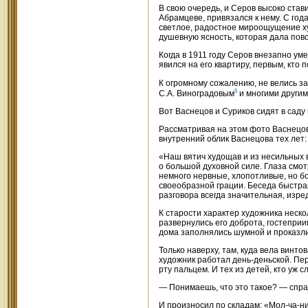
В свою очередь, и Серов высоко стави
Абрамцеве, привязался к нему. С год
светлое, радостное мироощущение худ
душевную ясность, которая дала пов
Когда в 1911 году Серов внезапно ум
явился на его квартиру, первым, кто п
К огромному сожалению, не велись за
5
С.А. Виноградовым
и многими другим
Вот Васнецов и Суриков сидят в саду
Рассматривая на этом фото Васнецо
внутренний облик Васнецова тех лет:
«Наш вятич худощав и из несильных вя
о большой духовной силе. Глаза смо
немного нервные, хлопотливые, но бо
своеобразной грации. Беседа быстра
разговора всегда значительная, изре
К старости характер художника неско
развернулись его доброта, гостеприи
дома заполнялись шумной и проказл
Только наверху, там, куда вела винт
художник работал день-деньской. Пе
рту пальцем. И тех из детей, кто уж 
— Понимаешь, что это такое? — спра
И произносил по складам: «Мол-ча-ни