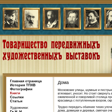
Главная страница
Дома
История ТПХВ
Фотографии
Московские улицы, шумные и пестрые
Книги
втягивает, уносит. Но стоит свернут
Ссылки
оживленной и говорливой столица пре
красавица с потупленным взором, ск
Статьи
Трудно передать обаяние тихих улоче
Художники:
дома, домишки и деревья, смягчая оч
Ге Н. Н.