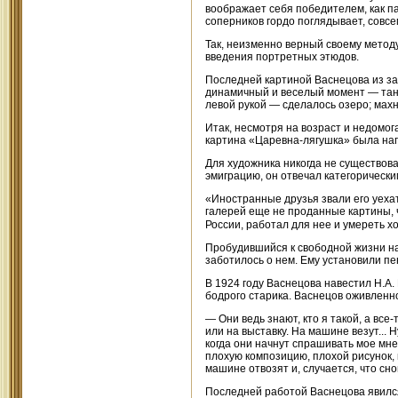
воображает себя победителем, как па
соперников гордо поглядывает, совсем
Так, неизменно верный своему метод
введения портретных этюдов.
Последней картиной Васнецова из з
динамичный и веселый момент — тан
левой рукой — сделалось озеро; мах
Итак, несмотря на возраст и недомо
картина «Царевна-лягушка» была напи
Для художника никогда не существова
эмиграцию, он отвечал категорически
«Иностранные друзья звали его уеха
галерей еще не проданные картины, 
России, работал для нее и умереть х
Пробудившийся к свободной жизни на
заботилось о нем. Ему установили пе
В 1924 году Васнецова навестил Н.А. 
бодрого старика. Васнецов оживленно
— Они ведь знают, кто я такой, а вс
или на выставку. На машине везут... 
когда они начнут спрашивать мое мнен
плохую композицию, плохой рисунок,
машине отвозят и, случается, что сно
Последней работой Васнецова явился