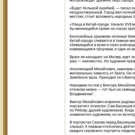
воспроизводит древнее лицо города,
«Будет большой ошибкой, — писал он 
неодухотворенной. Город жил полной 
жестоко; стоит вспомнить народные б
«Улица в Китай-городе. Начало XVII
бы меняющийся прямо на глазах зри
Беспокойные оранжево-зеленые блики
Китай-города сливаются в темную мас
сбивающийся в кучки и глухо рокочущ
извивающимся проулкам, и один из м
Враги ли нападают на Москву, идет л
указ — неизвестно. Но художник пре
Аполлинарий Михайлович, завоевав с
материально зависеть от брата. Он о
Земляного вала. Приходил он к Викто
Нередким гостем у Виктора Михайлов
отечески нежно — тот был на семнадц
2
Воздвиженки
.
Виктор Михайлович искренне радовал
портретист-психолог. Сам Васнецов п
по Рябову, друзей-художников). Когд
знаменитого художника, но он катего
В портретах Серова перед Васнецовы
слышал. К первым относились деятели
каждого серовского портрета глядел