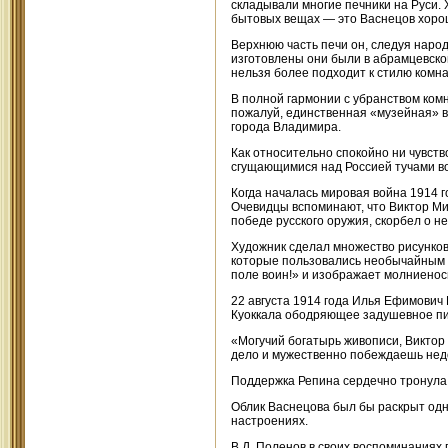
складывали многие печники на Руси.
бытовых вещах — это Васнецов хорошо
Верхнюю часть печи он, следуя нар
изготовлены они были в абрамцевской
нельзя более подходит к стилю комн
В полной гармонии с убранством ком
пожалуй, единственная «музейная» в
города Владимира.
Как относительно спокойно ни чувств
сгущающимися над Россией тучами в
Когда началась мировая война 1914 г
Очевидцы вспоминают, что Виктор Ми
победе русского оружия, скорбел о не
Художник сделал множество рисунков 
которые пользовались необычайным у
поле воин!» и изображает молниенос
22 августа 1914 года Илья Ефимович 
Куоккала ободряющее задушевное пи
«Могучий богатырь живописи, Виктор 
дело и мужественно побеждаешь нед
Поддержка Репина сердечно тронула 
Облик Васнецова был бы раскрыт одн
настроениях.
В.Д. Поленов в своих воспоминаниях