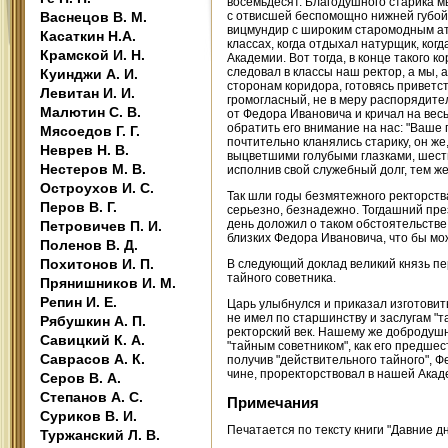
восемьдесят. Благодушного старика мы
Васнецов В. М.
с отвисшей беспомощно нижней губой,
вицмундир с широким старомодным атл
Касаткин Н.А.
классах, когда отдыхал натурщик, ког
Крамской И. Н.
Академии. Вот тогда, в конце такого 
следовал в классы наш ректор, а мы,
Куинджи А. И.
сторонам коридора, готовясь приветс
Левитан И. И.
громогласный, не в меру распорядите
Малютин С. В.
от Федора Ивановича и кричал на весь
обратить его внимание на нас: "Ваше
Мясоедов Г. Г.
почтительно кланялись старику, он же
Неврев Н. В.
выцветшими голубыми глазками, шест
Нестеров М. В.
исполнив свой служебный долг, тем ж
Остроухов И. С.
Так шли годы безмятежного ректорства
Перов В. Г.
серьезно, безнадежно. Тогдашний пре
день доложил о таком обстоятельстве
Петровичев П. И.
близких Федора Ивановича, что бы мо
Поленов В. Д.
Похитонов И. П.
В следующий доклад великий князь пе
тайного советника.
Прянишников И. М.
Репин И. Е.
Царь улыбнулся и приказал изготовить
не имел по старшинству и заслугам "т
Рябушкин А. П.
ректорский век. Нашему же добродушн
Савицкий К. А.
"тайным советником", как его предшест
Саврасов А. К.
получив "действительного тайного", 
чине, проректорствовал в нашей Акад
Серов В. А.
Степанов А. С.
Примечания
Суриков В. И.
Печатается по тексту книги "Давние дни
Туржанский Л. В.