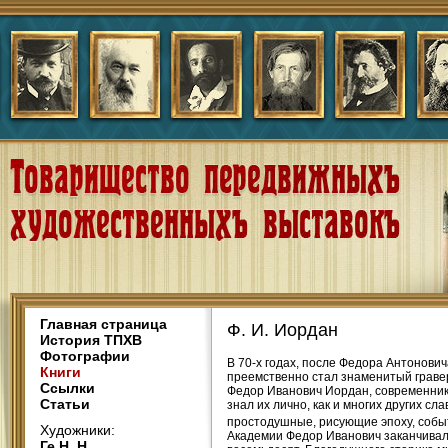
Главная страница
Ф. И. Иордан
История ТПХВ
Фотографии
В 70-х годах, после Федора Антонович
Книги
преемственно стал знаменитый гравер
Ссылки
Федор Иванович Иордан, современник 
Статьи
знал их лично, как и многих других с
простодушные, рисующие эпоху, событ
Художники:
Академии Федор Иванович заканчивал 
Ге Н. Н.