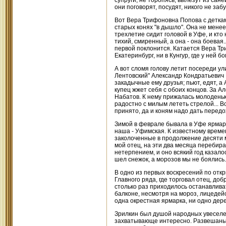
супруги, не торопясь, вылезут из сане
они поговорят, посудят, никого не забу
Вот Вера Трифоновна Попова с деткам
старых конях "в дышло". Она не менее 
трехлетие сидит головой в Уфе, и кто
тихий, смиренный, а она - она боевая.
первой поклонится. Катается Вера Три
Екатеринбург, ни в Кунгур, где у ней б
А вот сломя голову летит посереди у
Лентовский" Александр Кондратьевич 
закадычные ему друзья; пьют, едят, а
купец жжет себя с обоих концов. За А
Набатов. К нему прижалась молоденька
радостно с милым лететь стрелой... В
принято, да и коням надо дать передох
Зимой в феврале бывала в Уфе ярмар
наша - Уфимская. К известному време
заколоченные в продолжение десяти ме
мой отец, на эти два месяца перебира
нетерпением, и оно всякий год казало
шел снежок, а морозов мы не боялись.
В одно из первых воскресений по откр
Главного ряда, где торговал отец, до
столько раз приходилось останавливат
балконе, несмотря на мороз, лицедейст
одна окрестная ярмарка, ни одно дер
Зрилкин был душой народных увеселен
захватывающе интересно. Развешаны л