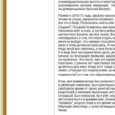
головокружительную высоту и неистов
разгневанная, грозная, карающая... Н
ни доморощенных братьев Валери.
Помню я 1870-71 годы, франко-прусск
ночам не спали, караулили посменно.
все это к беде. Получались газеты в
8
Седане
. Поздней появились картинк
Наполеон взят в плен, а затем и войн
несчастного Базена, мы все знали. В
поговаривать о том, что пора отдать м
меня не выйдет, что никаких способнос
мало я этим делом интересуюсь. Я нич
Надо мной все смеялись, и мне было вс
А я ведь был наследник всего дела, д
купцом, но благодаря привычке, аккур
на наличные. Это было, при его характ
повторяю, с ранних лет чувствовал с
да фольгу для икон. Когда этот товар 
лежит, отпускал его покупателям, но в
9
повинности
и о том. что образованны
Итак, моя коммерческая бесталанност
в уфимскую гимназию. Был приглашен р
свободное время от своих занятий пр
родителей и любимую маленькую сестр
солидный. Был некрасив, был ряб, неу
бестолков был я в арифметике. Алек
"правила", искусно ловя в это время 
Иванович блестяще, с золотой медаль
чинах.