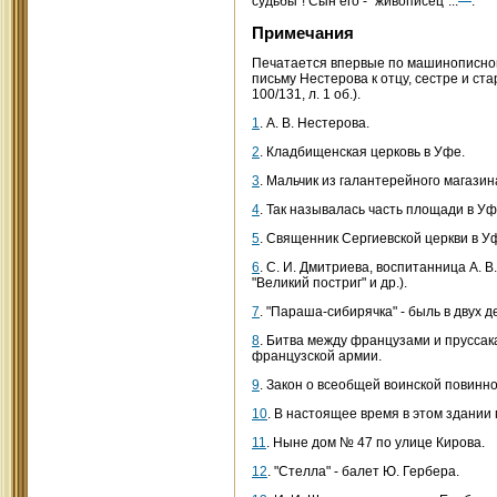
судьбы"! Сын его - "живописец"...
.
Примечания
Печатается впервые по машинописной 
письму Нестерова к отцу, сестре и ста
100/131, л. 1 об.).
1
. А. В. Нестерова.
2
. Кладбищенская церковь в Уфе.
3
. Мальчик из галантерейного магазин
4
. Так называлась часть площади в У
5
. Священник Сергиевской церкви в Уф
6
. С. И. Дмитриева, воспитанница А. 
"Великий постриг" и др.).
7
. "Параша-сибирячка" - быль в двух 
8
. Битва между французами и пруссак
французской армии.
9
. Закон о всеобщей воинской повинно
10
. В настоящее время в этом здани
11
. Ныне дом № 47 по улице Кирова.
12
. "Стелла" - балет Ю. Гербера.