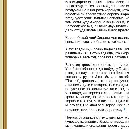
бокам дороги стоят гигантские осокор
легко режутся, из них выходят такие 
воздухом, но и набрать черемухи, ко
покалечили злосчастное дерево. Хорош
ягод будет опять видимо-невидимо. У
там, если будем хорошо вести себя, 
Богородское видно! Там в двух шагах 
дали оттуда видны! Там начало предго
Хорош божий мир! Хороша моя родина! 
внимания, сил, изобразить все красот
А тут, глядишь, и осень подоспела. По
развлечения... Есть надежда, что ско
товара на весь год, проезжая оттуда в
Вот отец приехал, но опять не привез
Уфой жеребеночек где-нибудь у Благо
отец, все слушают рассказы о Нижнем,
товара - игрушек. И вот, бывало, за 
"Латник", пришел и что товар получен
а на них ящики с товаром. Всё склады
полученное по книгам-счетам и тогда 
что-нибудь интересовало новенькое, а
трогать руками; позволялось только 
терпели как неизбежное зло. Ящики в
много лет. Его знал весь город. Все з
6
позднее "нестеровскую Серафиму"
.
Помню, от ящиков с игрушками как-то
чудеса открывались, бывало, перед на
вынимались и скользили перед очаро