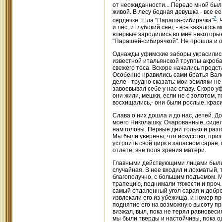
от неожиданности... Передо мной был
живой. В лесу бедная девушка - все 
7
сердечке. Шла "Параша-сибирячка"
.
и лес, и глубокий снег, - все казалос
впервые зародились во мне некоторые
"Парашей-сибирячкой". Не прошла и о
Однажды уфимские заборы украсились
известной итальянской труппы акроба
свежего теса. Вскоре начались предст
Особенно нравились сами братья Вале
деле - трудно сказать: мои земляки н
завоевывал себе у нас славу. Скоро у
они жили, мешки, если не с золотом,
восхищались,- они были рослые, крас
Слава о них дошла и до нас, детей. Д
моего Николашку. Очарованные, сидел
нам головы. Первые дни только и разго
Мы были уверены, что искусство, при
устроить свой цирк в запасном сарае,
отлете, вне поля зрения матери.
Главными действующими лицами были 
случайная. В нее входил и лохматый,
благополучно, с большим подъемом. М
трапецию, поднимали тяжести и проч.
самый отдаленный угол сарая и добро
извлекали его из убежища, и номер п
поднятие его на возможную высоту пр
визжал, выл, пока не терял равновеси
мы были тверды и настойчивы, пока о