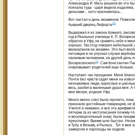
Александра И. Мать решила во что бы 
поехала туда - царя видела издалека,
деньгами... зато приложилась...
Вот настал и день экзаменов. Повезл
10
бывший дворец Лефорта
.
Выдержал я из закона божьего, рисов
год в Реальное училище К. П. Воскресе
обратно в Уфу, не срамить себя и мен
хорошо. Так отцу говорил небольшой, 
мальчуганов на экзамен. Это был вос
питомцев и не упускал случая вербов
ласковым человеком, на другой день 
11
Воскресенского
. Сам Константин Па
очаровывает родителей еще больше, ч
Наступает час прощания. Меня благос
Почти без чувств садят меня на извозч
незнакомые люди, взрослые и школьни
весь, разбита маленькая душа моя. А 
мне милую, родную Уфу.
Много-много слез было пролито, пока 
признали достойным товарищем, не фи
Учился я неважно, и все эта арифмети
пятерки (а из чистописания почему-т
и восклицательный знак), были предме
преуспевал. Время шло быстро. Незам
в Тулу, в Вязьму, в Рыльск... Тут и мн
замерзли и пароходы не ходили.