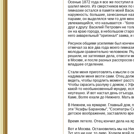
Осенью 1872 года я все же поступил в
шалил много. Из сверстников моих по 
гимназии остался в памяти моей Васи
наружность: большие, зачесанные на
парами, он выделялся чем-то для меня
увлекающийся, что называется - "бог
друг к другу: Василий Петрович не тол
он на краю города, в небольшом старо
него акварельный "оригинал" замка, и
Рисунок общими усилиями был кончен 
отмечал за все два года моего гимназ
молодым сравнительно человеком. Роди
решили, не затягивая дела, отвезти м
в Москве, и после разных расспросов
младшее отделение.
Стали меня приготовлять к мысли о ск
надумали меня везти сами. Отец долж
видеть, чтобы продлить момент расст
Чтобы скрасить разлуку с домом, с Уф
какой-то необыкновенный мундир, если
неутешно. И вот настал день отъезда.
Каме, Волге ехали до Нижнего. Мать 
В Нижнем, на ярмарке. Главный дом, 
эти "Асафы Барановы", "Сосипатры Сид
детское воображение, заставляло вре
Время летело. Отец кончил дела на яр
Вот и Москва. Остановились мы на Н
Тут что ни шаг, то диво. Ходили всей 