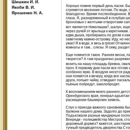
Шишкин И. И.
Хорошо помню первый день пасхи. Был
Якоби В. И.
стремятся весенние потоки. По воде, 
Ярошенко Н. А.
благодатно. Время послеобеденное. В
глаза. Я, разнаряженный в голубую ш
бронзовых с желтыми отворотами сапо
3
вот является Николашка
, шалун, ещ
через ручей от крыльца к каретникам.
едва дыша, пробираюсь по доске к нам
заветному камню-островку. Иду, но не
ужас! Я в воде, я весь в грязи! Отчая
комнаты и там... слезы. Я сижу, раздет
Еще помнится такое. Ранняя весна, па
творится? А там празднично разряжен
возить на нашу площадь бревна, свал
проч. К первому дню пасхи все готово 
особенно ярко. В воздухе несется рад
они появятся к вечеру, когда все насл
друга, попьют чайку, отведают пасхаль
пьяные побредут, заколобродят.
К воспоминаниям моего раннего детст
Оренбургского края, генерал-адъютан
расхищении башкирских земель.
Слух о приезде важного сановника быс
балконе нашего дома. Задолго до при
Подъезжали разные мундирные господа,
Впереди - полицмейстер Мистров, стоя
дорожный дормез? кажется, шестерико
тучный предводитель дворянства Стоб