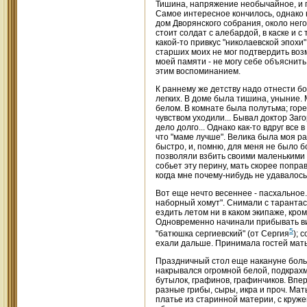
Тишина, напряжение необычайное, и г
Самое интересное кончилось, однако н
дом Дворянского собрания, около него
стоит солдат с алебардой, в каске и 
какой-то привкус "николаевской эпохи
старших моих не мог подтвердить возм
моей памяти - не могу себе объяснить
этим воспоминанием.
К раннему же детству надо отнести бо
легких. В доме была тишина, уныние. 
белом. В комнате была полутьма; гор
чувством уходили... Бывал доктор Заг
дело долго... Однако как-то вдруг все
что "маме лучше". Велика была моя ра
быстро, и, помню, для меня не было 
позволяли взбить своими маленькими ру
собьет эту перину, мать скорее попра
когда мне почему-нибудь не удавалось
Вот еще нечто весеннее - пасхальное.
наборный хомут". Снимали с тарантас
ездить летом ни в каком экипаже, кро
Одновременно начинали прибывать ви
5
"батюшка сергиевский" (от Сергия
); 
ехали дальше. Принимала гостей мать;
Праздничный стол еще накануне больш
накрывался огромной белой, подкрах
бутылок, графинов, графинчиков. Впе
разные грибы, сыры, икра и проч. Мат
платье из старинной материи, с круже