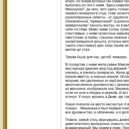
конях, по бокам которых гак славно 
выбилась из сил с нами. Здесь навале
Мюнгаузен", да чего, чего здесь тольк
первого конкурента отца, тоже галан
разнообразные сюжеты - от одалисок и
обновленный, "ярмарочный", в длинно
ярмарочному" загнуты внутрь; он в ва
себя гостями. Мимо лавки толпы гуля
счастливые, с ними галантные кавалер
свистульки, в трубы, слышны нежные з
насмотревшихся досыта, усталых мать
такого счастливого дня, пока глазки н
крепко до утра.
Такова была для нас, детей, ярмарка.
В соседстве с нами жила семья Максим
мастерская дамских мод под фирмой "П
учились, и учились прекрасно. Жили 
играли вместе, и хорошо играли. Ос
игрушки, им сделанные из картона ик
многочисленное духовенство с архиер
из магазина, изображали хор. Мишень
если не шли к обедне в церковь. И в
утонул. Утонул, купаясь в Деме, где т
Наши поехали на место несчастья. К в
плакал... Мишенька и был первый поко
все духовенство, и облачение, и я до
Помню, зимой отец, вернувшись домой
девятилетнего мальчугана, новость с
всамделишный. Мы сидим в ложе. Пере