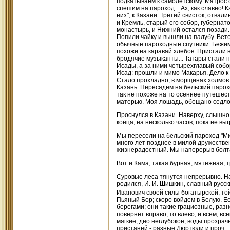
подкатываем к самолетскому. Матрос с
спешим на пароход... Ах, как славно! 
низ", к Казани. Третий свисток, отва
и Кремль, старый его собор, губерна
монастырь, и Нижний остался позади. 
Попили чайку и вышли на палубу. Вете
обычные пароходные спутники. Бежим б
похожи на каравай хлебов. Пристали н
бродячие музыканты... Татары стали н
Исады, а за ними четырехглавый собо
Исад: прошли и мимо Макарья. Дело к 
Стало прохладно, в морщинах холмов е
Казань. Пересядем на бельский парохо
так не похоже на то осеннее путешеств
матерью. Моя лошадь, обещано седло. 
Проснулся в Казани. Наверху, слышно, 
конца, на несколько часов, пока не вы
Мы пересели на бельский пароход "Ми
много лет позднее в милой дружестве
жизнерадостный. Мы наперерыв болта
Вот и Кама, такая бурная, мятежная, т
Суровые леса тянутся непрерывно. На
родился, И. И. Шишкин, славный русс
Иванович своей силы богатырской, то
Пьяный Бор; скоро войдем в Белую. Е
берегами; они такие грациозные, раз
повернет вправо, то влево, и всем, вс
мягкие, дно неглубокое, воды прозра
пристаней - разные Дюртюли и проч...