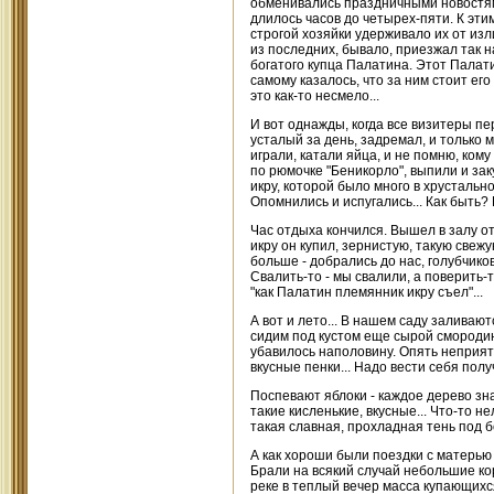
обменивались праздничными новостями
длилось часов до четырех-пяти. К эти
строгой хозяйки удерживало их от из
из последних, бывало, приезжал так
богатого купца Палатина. Этот Палати
самому казалось, что за ним стоит ег
это как-то несмело...
И вот однажды, когда все визитеры пе
усталый за день, задремал, и только 
играли, катали яйца, и не помню, ком
по рюмочке "Беникорло", выпили и зак
икру, которой было много в хрустально
Опомнились и испугались... Как быть? 
Час отдыха кончился. Вышел в залу от
икру он купил, зернистую, такую свежу
больше - добрались до нас, голубчико
Свалить-то - мы свалили, а поверить-т
"как Палатин племянник икру съел"...
А вот и лето... В нашем саду заливаю
сидим под кустом еще сырой смородины
убавилось наполовину. Опять неприятн
вкусные пенки... Надо вести себя пол
Поспевают яблоки - каждое дерево зна
такие кисленькие, вкусные... Что-то н
такая славная, прохладная тень под 
А как хороши были поездки с матерью з
Брали на всякий случай небольшие ко
реке в теплый вечер масса купающихся