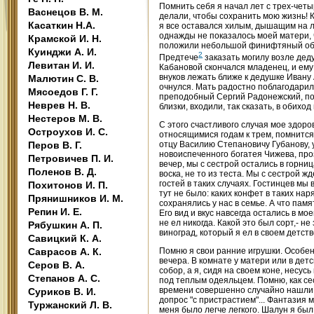
Помнить себя я начал лет с трех-четы
Васнецов В. М.
делали, чтобы сохранить мою жизнь! 
Касаткин Н.А.
я все оставался хилым, дышащим на ла
однажды не показалось моей матери, ч
Крамской И. Н.
положили небольшой финифтяный образ
Куинджи А. И.
2
Предтече
заказать могилу возле дед
Левитан И. И.
Кабановой скончался младенец, и ему
внуков лежать ближе к дедушке Ивану 
Малютин С. В.
очнулся. Мать радостно поблагодарила
Мясоедов Г. Г.
преподобный Сергий Радонежский, пол
Неврев Н. В.
близки, входили, так сказать, в обихо
Нестеров М. В.
С этого счастливого случая мое здор
Остроухов И. С.
относящимися годам к трем, помнится
Перов В. Г.
отцу Василию Степановичу Губанову, 
новоиспеченного богатея Чижева, проз
Петровичев П. И.
вечер, мы с сестрой остались в горниц
Поленов В. Д.
воска, не то из теста. Мы с сестрой 
гостей в таких случаях. Гостинцев мы 
Похитонов И. П.
тут не было: каких конфет в таких на
Прянишников И. М.
сохранялись у нас в семье. А что пам
Репин И. Е.
Его вид и вкус навсегда остались в мо
не ел никогда. Какой это был сорт,- 
Рябушкин А. П.
виноград, который я ел в своем детств
Савицкий К. А.
Саврасов А. К.
Помню я свои ранние игрушки. Особен
вечера. В комнате у матери или в дет
Серов В. А.
собор, а я, сидя на своем коне, несус
Степанов А. С.
под теплым одеяльцем. Помню, как сес
времени совершенно случайно нашли... 
Суриков В. И.
допрос "с пристрастием"... Фантазия 
Туржанский Л. В.
меня было легче легкого. Шалун я был