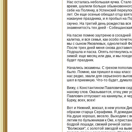
Нас осталась небольшая кучка. Стало 
время, шалили больше обыкновенного, 
себе на Полянку, в Успенский переулок
лет. Он еще осенью обещал отцу взять
накануне праздника, и я пробыл на По
скучно. На третий день рождества вся
знаменитость тех дней - Собещанская
На пасхе помню заутреню в соседней 
калитка, и вся семья, как особо поче
мы с сыном Яковлевых, однолеткой Фед
После трех дней меня снова доставили
Подошла и пасха. Опять потянулись на
зимой: еще месяц или два, и мы поедем
будет праздник.
Начались экзамены. С грехом пополам 
было. Помню, как пришел в наш класс
нас редко, звали для серьезного выгов
шел в приемную. Что-то будет, думалос
Вижу, с Константином Павловичем сидит
нахожу слов. Оказывается, отец уже ус
Павлович отпускает на каникулы, и че
Бурку, всех, всех!
Вот и Нижний, вокзал, в нем уголок Д
образки старца Серафима. Я дожидаю
На душе хорошо, весело. Выходим с во
летим по булыжникам к Оке, к пристани
бодрой лошади, свежий речной запах о
"Волжская", с золотой звездой на выв