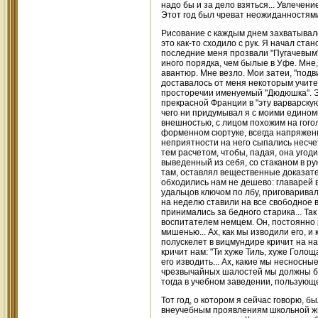
надо бы и за дело взяться... Увлечени
Этот год был чреват неожиданностям
Рисование с каждым днем захватывало
это как-то сходило с рук. Я начал ст
последние меня прозвали "Пугачевым"
иного порядка, чем былые в Уфе. Мне,
авантюр. Мне везло. Мои затеи, "подв
доставалось от меня некоторым учител
просторечии именуемый "Дюдюшка". Э
прекрасной Франции в "эту варварскую
чего ни придумывал я с моими едином
внешностью, с лицом похожим на гого
форменном сюртуке, всегда напряженн
неприятности на него сыпались несчет
тем расчетом, чтобы, падая, она угод
выведенный из себя, со стаканом в рук
там, оставлял вещественные доказате
обходились нам не дешево: главарей 
удальцов ключом по лбу, приговаривали
на неделю ставили на все свободное 
принимались за бедного старика... Та
воспитателем немцем. Он, постоянно
мишенью... Ах, как мы изводили его, и
полускелет в вицмундире кричит на н
кричит нам: "Ти хуже Тиль, хуже Голо
его изводить... Ах, какие мы несносны
чрезвычайных шалостей мы должны был
тогда в учебном заведении, пользующ
Тот год, о котором я сейчас говорю, б
внеучебным проявлениям школьной жи