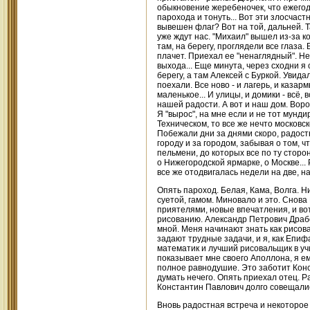
обыкновение жеребеночек, что ежегод
парохода и тонуть... Вот эти злосчас
вывешен флаг? Вот на той, дальней. Т
уже ждут нас. "Михаил" вышел из-за ко
там, на берегу, проглядели все глаза
плачет. Приехал ее "ненаглядный". Не
выхода... Еще минута, через сходни я
берегу, а там Алексей с Буркой. Увидал
поехали. Все ново - и лагерь, и казарм
маленькое... И улицы, и домики - всё,
нашей радости. А вот и наш дом. Воро
Я "вырос", на мне если и не тот мунд
Техническом, то все же нечто московск
Побежали дни за днями скоро, радостн
городу и за городом, забывая о том, 
пельмени, до которых все по ту сторон
о Нижегородской ярмарке, о Москве... 
все же отодвигалась недели на две, на 
Опять пароход. Белая, Кама, Волга. 
суетой, гамом. Миновало и это. Снова 
приятелями, новые впечатления, и во
рисованию. Александр Петрович Драбо
мной. Меня начинают знать как рисова
задают трудные задачи, и я, как Епифа
математик и лучший рисовальщик в учи
показывает мне своего Аполлона, я ем
полное равнодушие. Это заботит Конс
думать нечего. Опять приехал отец. Р
Константин Павлович долго совещались
Вновь радостная встреча и некоторое 