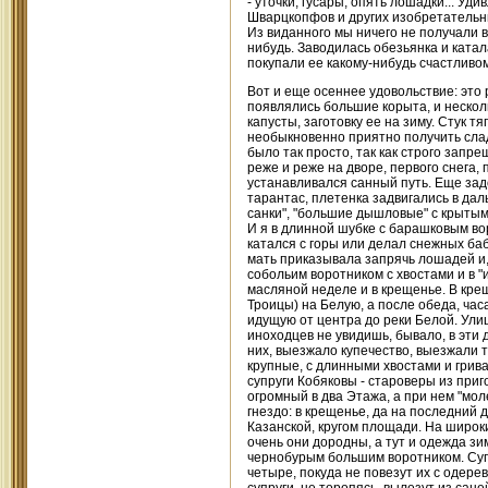
- уточки, гусары, опять лошадки... Уд
Шварцкопфов и других изобретательн
Из виданного мы ничего не получали в
нибудь. Заводилась обезьянка и катал
покупали ее какому-нибудь счастливо
Вот и еще осеннее удовольствие: это 
появлялись большие корыта, и неско
капусты, заготовку ее на зиму. Стук тя
необыкновенно приятно получить слад
было так просто, так как строго запр
реже и реже на дворе, первого снега, 
устанавливался санный путь. Еще задо
тарантас, плетенка задвигались в дал
санки", "большие дышловые" с крытым 
И я в длинной шубке с барашковым вор
катался с горы или делал снежных баб
мать приказывала запрячь лошадей и,
собольим воротником с хвостами и в 
масляной неделе и в крещенье. В кре
Троицы) на Белую, а после обеда, час
идущую от центра до реки Белой. Улиц
иноходцев не увидишь, бывало, в эти 
них, выезжало купечество, выезжали т
крупные, с длинными хвостами и грива
супруги Кобяковы - староверы из при
огромный в два Этажа, а при нем "моле
гнездо: в крещенье, да на последний 
Казанской, кругом площади. На широки
очень они дородны, а тут и одежда зим
чернобурым большим воротником. Супру
четыре, покуда не повезут их с одере