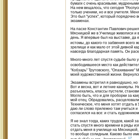
бумаги с очень красивыми, мудреными
На нем вещалось, что сегодня "Роспус
только ученики, но и все учителя. Ме
Это был "успех", который порядочно в
экзаменах.
На пасхе Константин Павлович решил
Мясницкой же в Училище живописи и 
день. Я впервые был на выставке, да 
истомы, до какого-то забвения всего 
зрелище и как мало от этой дивной ка
навсегда благодарная память. Он раск
Много-много лет спустя судьбе было у
освободившееся место как действите
"Кобзарь" Трутовского, "Опахивание"
моей художественной жизни. Вернулся
Экзамены встретил я равнодушно, но 
Вот и весна, вот и летние каникулы. Н
разъехались, классы пустели, станови
Могло быть, что и для проборки за ка
мой отец. Обрадовались, расцеловалис
Техническое, что меня хотят отдать в
даю ли слово прилежно там учиться и 
согласился на все: и стать художнико
Я не знал тогда, каких трудов, какой
стать спустя много времени в ряды из
отдать меня в училище на Мясницкой,
то вообще солидным. Каково было им
17