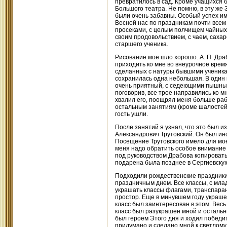
превратилось в сад. Кроме учащихся 
Большого театра. Не помню, в эту же 
были очень забавны. Особый успех им
Весной нас по праздникам почти всем
просеками, с целым полчищем чайных 
своим продовольствием, с чаем, саха
старшего ученика.
Рисование мое шло хорошо. А. П. Дра
приходить ко мне во внеурочное время
сделанных с натуры бывшими ученикам
сохранилась одна небольшая. В один и
очень приятный, с седеющими пышными
поговорив, все трое направились ко м
хвалил его, поощрял меня больше раб
остальным занятиям (кроме шалостей)
гость ушли.
После занятий я узнал, что это был 
Александрович Трутовский. Он был ин
Посещение Трутовского имело для мое
меня надо обратить особое внимание и
под руководством Драбова копировать
подарена была позднее в Сергиевскую 
Подходили рождественские праздники.
праздничным днем. Все классы, с мла
украшать классы флагами, транспаран
простор. Еще в минувшем году украше
класс был заинтересован в этом. Весь 
класс был разукрашен мной и остальн
был героем Этого дня и ходил победит
придумано и сделано мной к светлому