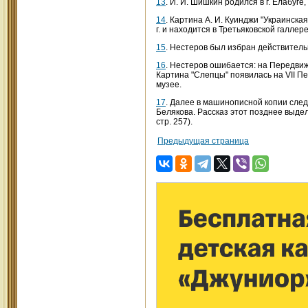
13
. И. И. Шишкин родился в г. Елабуге
14
. Картина А. И. Куинджи "Украинск
г. и находится в Третьяковской галлере
15
. Нестеров был избран действитель
16
. Нестеров ошибается: на Передвиж
Картина "Слепцы" появилась на VII П
музее.
17
. Далее в машинописной копии след
Белякова. Рассказ этот позднее выде
стр. 257).
Предыдущая страница