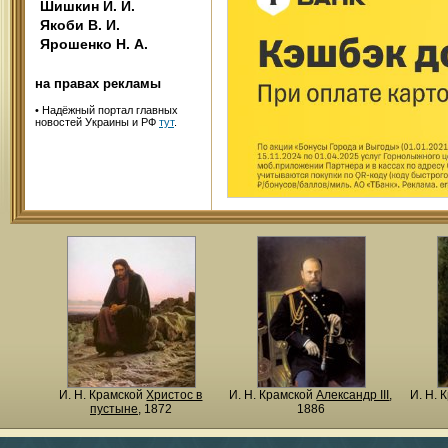
Шишкин И. И.
Якоби В. И.
Ярошенко Н. А.
на правах рекламы
•
Надёжный портал главных
новостей Украины и РФ
тут
.
И. Н. Крамской
Христос в
И. Н. Крамской
Александр III
,
И. Н. 
пустыне
, 1872
1886