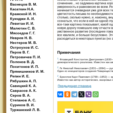
сочинение... но задумана картина хор
Васнецов В. М.
умеренность и равновесие во всем. Ро
Касаткин Н.А.
начинается очевидная уже для всех т
Крамской И. Н.
цветистость письма по необходимости
столько, сколько нужно, и, наконец, 
Куинджи А. И.
сознаться, что если в ней ни одной г
Левитан И. И.
все-таки картина показывает, какой х
Малютин С. В.
новую дорогу помешало ему отчасти вр
умственное развитие (последнее говор
Мясоедов Г. Г.
все хвалили, и больше безусловно. Эт
Неврев Н. В.
расходиться в некоторых пунктах (но э
Нестеров М. В.
Остроухов И. С.
Примечания
Перов В. Г.
Петровичев П. И.
1
. Флавицкий Константин Дмитриевич (1830
Поленов В. Д.
демократического реализма. Известен как ав
Похитонов И. П.
2
. Ге Николай Николаевич (1831—1894) — рус
Прянишников И. М.
Один из инициаторов создания Товариществ
Репин И. Е.
2
. Брюллов Карл Павлович (1799—1852) — кр
Известен как автор исторических, жанровых 
Рябушкин А. П.
Савицкий К. А.
Предыдущая страница
Саврасов А. К.
Серов В. А.
Степанов А. С.
Суриков В. И.
Туржанский Л. В.