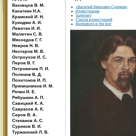
Васнецов В. М.
«Василий Иванович Суриков»
Касаткин Н.А.
Иллюстрации
Summary
Крамской И. Н.
Список иллюстраций
Куинджи А. И.
Illustrations in the text
Левитан И. И.
Малютин С. В.
Мясоедов Г. Г.
Неврев Н. В.
Нестеров М. В.
Остроухов И. С.
Перов В. Г.
Петровичев П. И.
Поленов В. Д.
Похитонов И. П.
Прянишников И. М.
Репин И. Е.
Рябушкин А. П.
Савицкий К. А.
Саврасов А. К.
Серов В. А.
Степанов А. С.
Суриков В. И.
Туржанский Л. В.