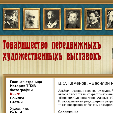
Главная страница
В.С. Кеменов. «Василий 
История ТПХВ
Фотографии
Альбом посвящен творчеству крупней
Книги
автора таких ставших хрестоматийн
Ссылки
«Переход Суворова через Альпы», «Ст
Иллюстративный ряд содержит репрод
Статьи
также портретов, пейзажных акварел
Художники:
Содержание
Ге Н. Н.