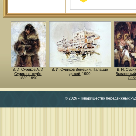
В. И. Суриков
А. И.
В. И. Суриков
Венеция. Палаццо
В. И. Сури
Суриков в шубе
,
дожей
, 1900
Вселенский
1889-1890
Соб
© 2026 «Товарищество передвижных ху