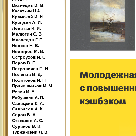
Васнецов В. М.
Касаткин Н.А.
Крамской И. Н.
Куинджи А. И.
Левитан И. И.
Малютин С. В.
Мясоедов Г. Г.
Неврев Н. В.
Нестеров М. В.
Остроухов И. С.
Перов В. Г.
Петровичев П. И.
Поленов В. Д.
Похитонов И. П.
Прянишников И. М.
Репин И. Е.
Рябушкин А. П.
Савицкий К. А.
Саврасов А. К.
Серов В. А.
Степанов А. С.
Суриков В. И.
Туржанский Л. В.