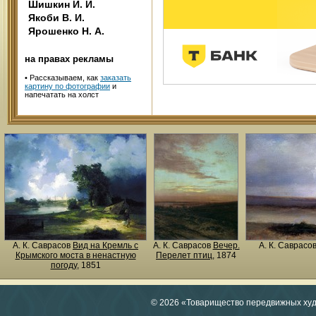
Шишкин И. И.
Якоби В. И.
Ярошенко Н. А.
на правах рекламы
•
Рассказываем, как
заказать
картину по фотографии
и
напечатать на холст
А. К. Саврасов
Вид на Кремль с
А. К. Саврасов
Вечер.
А. К. Саврасо
Крымского моста в ненастную
Перелет птиц
, 1874
погоду
, 1851
© 2026 «Товарищество передвижных ху