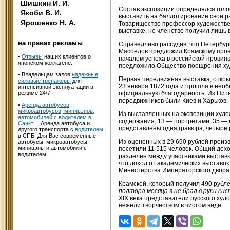
Шишкин И. И.
Состав экспозиции определялся голо
Якоби В. И.
выставить на баллотирование свои р
Ярошенко Н. А.
Товарищество профессор художестве
выставке, но членство получил лишь в
на правах рекламы
Справедливо рассудив, что Петербург
Мясоедов предложил Крамскому прове
•
Отзывы
наших клиентов о
началом успеха в российской провин
японском коллагене.
предложило Общество поощрения худ
• Владельцам залов
надежные
Первая передвижная выставка, откры
силовые тренажеры
для
23 января 1872 года и прошла в нео
интенсивной эксплуатации в
режиме 24/7.
официальную благодарность. Из Питер
передвижников были Киев и Харьков.
•
Аренда автобусов,
микроавтобусов, минивэнов,
Из выставленных на экспозиции худо
автомобилей с водителем в
содержания, 13 — портретами, 35 — 
Санкт..
. Аренда автобуса и
представлены одна гравюра, четыре р
другого транспорта с
водителем
в СПБ. Для Вас современные
Из оцененных в 29 690 рублей произв
автобусы, микроавтобусы,
минивэны и автомобили с
посетили 11 515 человек. Общий дохо
водителем.
разделен между участниками выставк
что доход от академических выставок
Министерства Императорского двора
Крамской, который получил 490 рублей
полтора месяца я не брал в руки ки
XIX века представители русского ху
нежели творчеством в чистом виде.