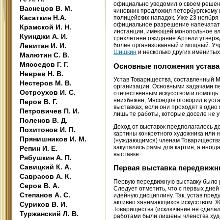
официально уведомил о своем решени
Васнецов В. М.
чиновник предложил петербургскому 
Касаткин Н.А.
полицейских нападок. Уже 23 ноября
официальное разрешение напечатать 
Крамской И. Н.
инстанции, имеющей монопольное вли
Куинджи А. И.
трехлетнее ожидание Артели утвержд
Левитан И. И.
более организованный и мощный. У
Шишкин
и несколько других имениты
Малютин С. В.
Мясоедов Г. Г.
Основные положения устава
Неврев Н. В.
Устав Товарищества, составленный М
Нестеров М. В.
организации. Основными задачами п
Остроухов И. С.
отечественным искусством и помощь 
неизбежен, Мясоедов оговорил в уста
Перов В. Г.
выставках, если они проходят в одн
Петровичев П. И.
лишь те работы, которые доселе не у
Поленов В. Д.
Доход от выставок предполагалось де
Похитонов И. П.
картины конкретного художника или 
Прянишников И. М.
(нуждающимся) членам Товарищества.
закупались рамы для картин, а иногда
Репин И. Е.
выставке.
Рябушкин А. П.
Савицкий К. А.
Первая выставка передвижн
Саврасов А. К.
Первую передвижную выставку было р
Серов В. А.
Следует отметить, что с первых дне
Степанов А. С.
идейную дисциплину. Так, устав пре
активно занимающихся искусством. Ж
Суриков В. И.
Товарищества (исключение не сделали
Туржанский Л. В.
работами были лишены членства худо