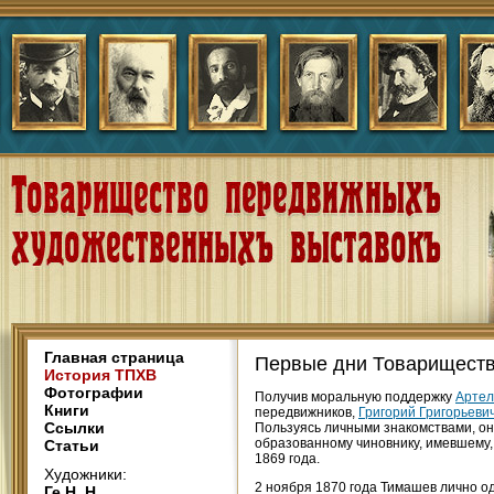
Главная страница
Первые дни Товариществ
История ТПХВ
Фотографии
Получив моральную поддержку
Артел
Книги
передвижников,
Григорий Григорьеви
Ссылки
Пользуясь личными знакомствами, он
образованному чиновнику, имевшему, 
Статьи
1869 года.
Художники:
2 ноября 1870 года Тимашев лично о
Ге Н. Н.