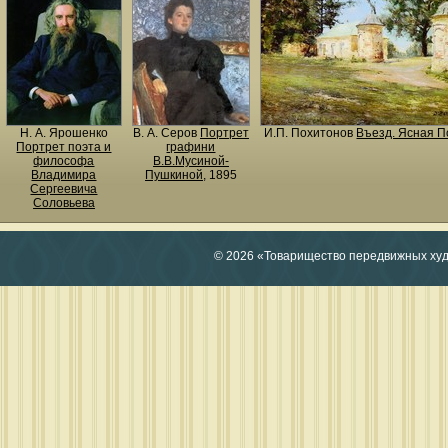
Н. A. Ярошенко
В. А. Серов
Портрет
И.П. Похитонов
Въезд. Ясная 
Портрет поэта и
графини
философа
В.В.Мусиной-
Владимира
Пушкиной
, 1895
Сергеевича
Соловьева
© 2026 «Товарищество передвижных ху