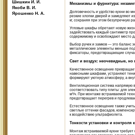
Шишкин И. И.
Механизмы и фурнитура: незам
Якоби В. И.
Долговечность и удобство кухни во м
Ярошенко Н. А.
резкие хлопки дверей и замедляют и
кг, сохраняя при этом безупречную ра
Угловые шкафы обретают новую жизн
задействовать каждый сантиметр про
содержимому и освобождают место дл
Выбор ручек и замков — это баланс 
металлические элементы меньше под
фиксаторы, предотвращающие случай
Свет и воздух: неочевидные, но
Качественное освещение превращает
навесными шкафами, устраняют тени,
формируют уютную атмосферу, а вну
Вентиляционная система напрямую в
соответствовать типу плиты: для эле
м³/ч. При монтаже встраиваемой тех
предотвращает перегрев и продлевае
Естественное освещение также учит
светлые оттенки фасадов, компенси
к воздействию ультрафиолета.
Тонкости установки и контроля 
Монтаж встраиваемой кухни требует 