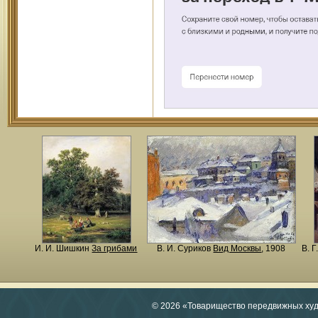
И. И. Шишкин
За грибами
В. И. Суриков
Вид Москвы
, 1908
В. 
© 2026 «Товарищество передвижных ху