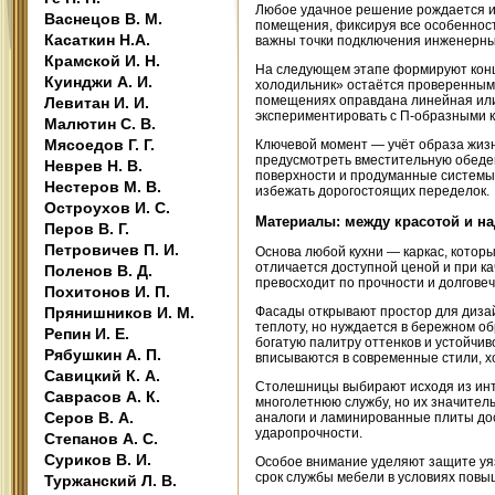
Любое удачное решение рождается и
Васнецов В. М.
помещения, фиксируя все особенност
Касаткин Н.А.
важны точки подключения инженерных
Крамской И. Н.
На следующем этапе формируют кон
Куинджи А. И.
холодильник» остаётся проверенным
помещениях оправдана линейная или 
Левитан И. И.
экспериментировать с П-образными 
Малютин С. В.
Мясоедов Г. Г.
Ключевой момент — учёт образа жизн
предусмотреть вместительную обеден
Неврев Н. В.
поверхности и продуманные системы
Нестеров М. В.
избежать дорогостоящих переделок.
Остроухов И. С.
Материалы: между красотой и н
Перов В. Г.
Петровичев П. И.
Основа любой кухни — каркас, котор
отличается доступной ценой и при к
Поленов В. Д.
превосходит по прочности и долгове
Похитонов И. П.
Прянишников И. М.
Фасады открывают простор для диза
теплоту, но нуждается в бережном о
Репин И. Е.
богатую палитру оттенков и устойчи
Рябушкин А. П.
вписываются в современные стили, х
Савицкий К. А.
Столешницы выбирают исходя из инт
Саврасов А. К.
многолетнюю службу, но их значител
Серов В. А.
аналоги и ламинированные плиты дос
ударопрочности.
Степанов А. С.
Суриков В. И.
Особое внимание уделяют защите уяз
срок службы мебели в условиях пов
Туржанский Л. В.