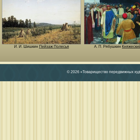
И. И. Шишкин
Пейзаж Полесья
А. П. Рябушкин
Княжеский
© 2026 «Товарищество передвижных ху