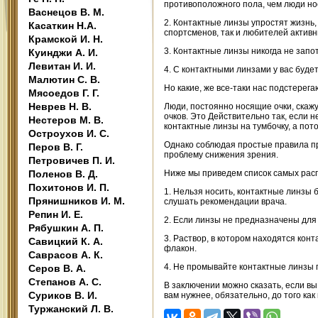
противоположного пола, чем люди нос
Васнецов В. М.
2. Контактные линзы упростят жизнь,
Касаткин Н.А.
спортсменов, так и любителей актив
Крамской И. Н.
3. Контактные линзы никогда не запо
Куинджи А. И.
Левитан И. И.
4. С контактными линзами у вас буд
Малютин С. В.
Но какие, же все-таки нас подстерег
Мясоедов Г. Г.
Неврев Н. В.
Люди, постоянно носящие очки, скажу
очков. Это Действительно так, если 
Нестеров М. В.
контактные линзы на тумбочку, а пот
Остроухов И. С.
Однако соблюдая простые правила п
Перов В. Г.
проблему снижения зрения.
Петровичев П. И.
Поленов В. Д.
Ниже мы приведем список самых расп
Похитонов И. П.
1. Нельзя носить, контактные линзы 
Прянишников И. М.
слушать рекомендации врача.
Репин И. Е.
2. Если линзы не предназначены для 
Рябушкин А. П.
3. Раствор, в котором находятся кон
Савицкий К. А.
флакон.
Саврасов А. К.
4. Не промывайте контактные линзы пр
Серов В. А.
Степанов А. С.
В заключении можно сказать, если вы
Суриков В. И.
вам нужнее, обязательно, до того как
Туржанский Л. В.