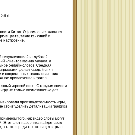
призы.
астности Китая. Оформление включает
ркие цвета, такие как синий и
е настроение.
й визуализацией и глубокой
ий клиентов казино Vavada, а
 мире онлайн-слотов. Средняя
ыигрышами, делая каждый спин
 и современных технологических
очное привлечение игроков.
щенный игровой опыт. С каждым спином
 игру не только возможностью для
мизировали производительность игры,
ие стоит уделить детализации графики
примером того, как видео слоты могут
й. Этот слот наверняка найдет свою
а также среди тех, кто ищет игры с