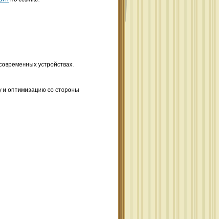
 современных устройствах.
ку и оптимизацию со стороны