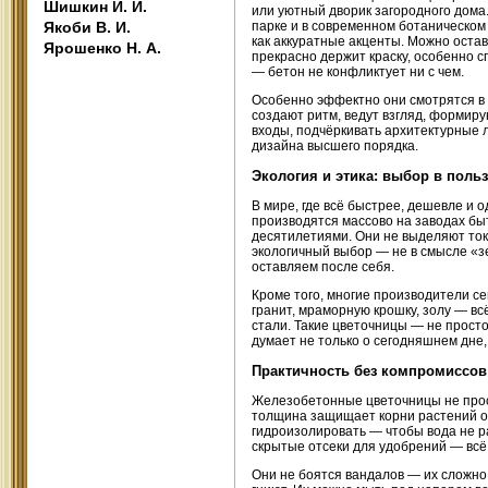
Шишкин И. И.
или уютный дворик загородного дома
Якоби В. И.
парке и в современном ботаническом
как аккуратные акценты. Можно остав
Ярошенко Н. А.
прекрасно держит краску, особенно 
— бетон не конфликтует ни с чем.
Особенно эффектно они смотрятся в 
создают ритм, ведут взгляд, формиру
входы, подчёркивать архитектурные 
дизайна высшего порядка.
Экология и этика: выбор в польз
В мире, где всё быстрее, дешевле и
производятся массово на заводах быт
десятилетиями. Они не выделяют ток
экологичный выбор — не в смысле «зе
оставляем после себя.
Кроме того, многие производители с
гранит, мраморную крошку, золу — вс
стали. Такие цветочницы — не просто
думает не только о сегодняшнем дне,
Практичность без компромиссов:
Железобетонные цветочницы не прос
толщина защищает корни растений от
гидроизолировать — чтобы вода не р
скрытые отсеки для удобрений — всё,
Они не боятся вандалов — их сложно 