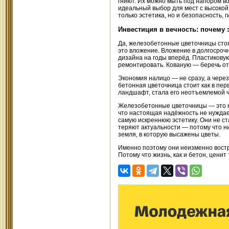
гниют. Их можно мыть под напором в
идеальный выбор для мест с высокой 
только эстетика, но и безопасность, г
Инвестиция в вечность: почему 
Да, железобетонные цветочницы стоя
это вложение. Вложение в долгосрочн
дизайна на годы вперёд. Пластикову
ремонтировать. Кованую — беречь от
Экономия налицо — не сразу, а через 
бетонная цветочница стоит как в пе
ландшафт, стала его неотъемлемой ч
Железобетонные цветочницы — это не 
что настоящая надёжность не нуждае
самую искреннюю эстетику. Они не с
теряют актуальности — потому что ник
земля, в которую высажены цветы.
Именно поэтому они неизменно вост
Потому что жизнь, как и бетон, ценит 