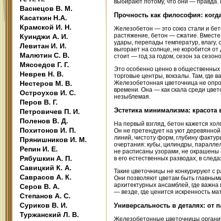
выбирают потому, что они — правда. 
Васнецов В. М.
Прочность как философия: когда
Касаткин Н.А.
Крамской И. Н.
Железобетон — это союз стали и бет
растяжение, бетон — сжатие. Вместе 
Куинджи А. И.
удары, перепады температур, влагу, 
Левитан И. И.
выгорает на солнце, не коробится от
Малютин С. В.
стоит — год за годом, сезон за сезон
Мясоедов Г. Г.
Это особенно ценно в общественных п
Неврев Н. В.
торговые центры, вокзалы. Там, где 
Нестеров М. В.
Железобетонная цветочница не опрок
времени. Она — как скала среди цвето
Остроухов И. С.
незыблемая.
Перов В. Г.
Эстетика минимализма: красота
Петровичев П. И.
Поленов В. Д.
На первый взгляд, бетон кажется хо
Похитонов И. П.
Он не претендует на уют деревянной 
линий, чистоту форм, глубину факту
Прянишников И. М.
очертания: кубы, цилиндры, паралле
Репин И. Е.
не расписаны узорами, не окрашены в
Рябушкин А. П.
в его естественных разводах, в следа
Савицкий К. А.
Такие цветочницы не конкурируют с 
Саврасов А. К.
Они позволяют цветам быть главными
архитектурных ансамблей, где важна 
Серов В. А.
— везде, где ценится искренность м
Степанов А. С.
Суриков В. И.
Универсальность в деталях: от п
Туржанский Л. В.
Железобетонные цветочницы органич