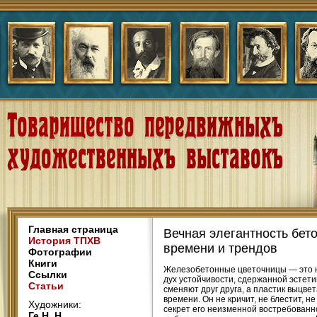
Главная страница
Вечная элегантность бет
История ТПХВ
времени и трендов
Фотографии
Книги
Железобетонные цветочницы — это не
Ссылки
дух устойчивости, сдержанной эстети
Статьи
сменяют друг друга, а пластик выцве
времени. Он не кричит, не блестит, 
Художники:
секрет его неизменной востребованн
Ге Н. Н.