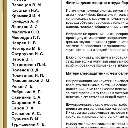
Физика дискомфорта: откуда бе
Васнецов В. М.
Касаткин Н.А.
Источников нежелательных звуков и 
акустический фон. Двигатель и тран
Крамской И. Н.
соприкасаясь с дорожным покрытием,
Куинджи А. И.
воздуха обтекают зеркала, стойки и
Левитан И. И.
панели, крепёжи, обшивка — могут р
Малютин С. В.
Вибрации не просто мешают восприят
Мясоедов Г. Г.
провоцируют мышечное напряжение. 
громких звуков повышает уровень ст
Неврев Н. В.
элемент безопасности и эргономики
Нестеров М. В.
звуковые волны и создаёт барьер ме
Остроухов И. С.
Важно понимать, что шум и вибрация
Перов В. Г.
звуковые волны могут вызывать микр
Петровичев П. И.
комбинированное применение вибро-
Поленов В. Д.
Материалы-защитники: чем отли
Похитонов И. П.
Прянишников И. М.
Виброизоляция базируется на исполь
всего это мастичные листы на осно
Репин И. Е.
нанесении на металлические поверх
Рябушкин А. П.
за счёт внутреннего трения в матер
Савицкий К. А.
негативно сказаться на общей массе 
Саврасов А. К.
Шумоизоляция, в свою очередь, рабо
Серов В. А.
пористые или волокнистые материалы
Их структура задерживает звуковые 
Степанов А. С.
свойства: например, многослойные
Суриков В. И.
Туржанский Л. В.
Выбор материалов зависит от зоны об