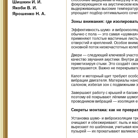
способные выдерживать нагрузку и в
Шишкин И. И.
фокусирующиеся на акустическом ко
Якоби В. И.
выдерживающих высокие температуры
упрощает подбор оптимального соче
Ярошенко Н. А.
Зоны внимания: где изолироват
Эффективность шумо- и виброизоляц
обычно с пола — это самая «шумная» 
применяют толстые мастичные листы
отверстий и креплений. Особое вним
основной поток низкочастотных коле
Двери — следующий ключевой участок
качество звучания акустики. Внутр
герметизируя стыки. Это создаёт сво
приглушаются. Важно не перекрывать
Капот и моторный щит требуют особо
вибрации двигателя. Материалы нано
салоном, избегая зон с подвижными э
Завершают работу с крышей и багажн
поэтому её покрывают лёгкими шумо
проводником вибраций — изоляция ег
Секреты монтажа: как не превра
Установка шумо- и виброизоляции тр
очищают и обезжиривают: пыль и мас
вырезают по шаблонам, учитывая кон
пузырей — их прокатывают валиком с