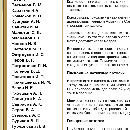
Кратко остановимся на плюсах и нед
Васнецов В. М.
полотен натяжных потолков материал
тканевые.
Касаткин Н.А.
Крамской И. Н.
Конструкции, похожие на натяжные по
Куинджи А. И.
драпировали тканью, в Армении в Ср
специальный каркас.
Левитан И. И.
Малютин С. В.
Тканевые полотна для натяжных пот
ткань. Именно эта технология обесп
Мясоедов Г. Г.
может достигать пяти метров.
Неврев Н. В.
Нестеров М. В.
Бесшовные тканевые полотна характ
всего несколько пастельных оттенко
Остроухов И. С.
возможность создания оригинальных 
Перов В. Г.
натяжные потолки. Помимо этого, на 
свидетельствует о непрактичности эт
Петровичев П. И.
Поленов В. Д.
Пленочные натяжные потолки
Похитонов И. П.
В производстве пленочных натяжных
Прянишников И. М.
требуемыми сертификатами качества.
Репин И. Е.
Они приспособлены для влажной уборк
Рябушкин А. П.
так и в спальне.
Савицкий К. А.
Минусом пленочных натяжных потолко
Саврасов А. К.
что разглядеть шов можно только пр
потолков могут обладать различной 
Серов В. А.
металлик. Остановимся на первых дв
Степанов А. С.
Суриков В. И.
Глянцевые потолки
Туржанский Л. В.
Наиболее популярны глянцевые пото