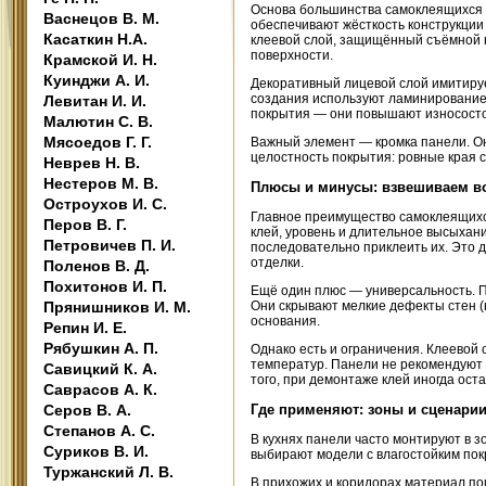
Основа большинства самоклеящихся
Васнецов В. М.
обеспечивают жёсткость конструкции
Касаткин Н.А.
клеевой слой, защищённый съёмной п
поверхности.
Крамской И. Н.
Куинджи А. И.
Декоративный лицевой слой имитирует
создания используют ламинирование
Левитан И. И.
покрытия — они повышают износостой
Малютин С. В.
Мясоедов Г. Г.
Важный элемент — кромка панели. Он
целостность покрытия: ровные края 
Неврев Н. В.
Нестеров М. В.
Плюсы и минусы: взвешиваем в
Остроухов И. С.
Главное преимущество самоклеящихся
Перов В. Г.
клей, уровень и длительное высыхан
Петровичев П. И.
последовательно приклеить их. Это 
отделки.
Поленов В. Д.
Похитонов И. П.
Ещё один плюс — универсальность. П
Прянишников И. М.
Они скрывают мелкие дефекты стен (
основания.
Репин И. Е.
Рябушкин А. П.
Однако есть и ограничения. Клеевой
температур. Панели не рекомендуют 
Савицкий К. А.
того, при демонтаже клей иногда ост
Саврасов А. К.
Серов В. А.
Где применяют: зоны и сценари
Степанов А. С.
В кухнях панели часто монтируют в з
Суриков В. И.
выбирают модели с влагостойким пок
Туржанский Л. В.
В прихожих и коридорах материал по