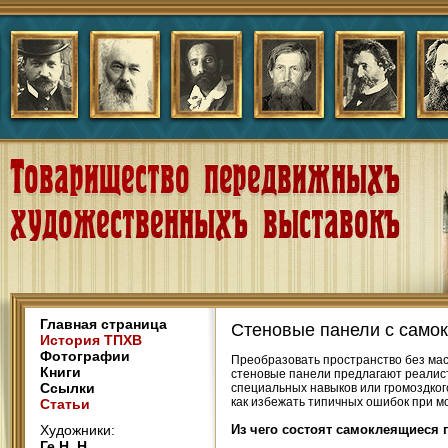
Главная страница
Стеновые панели с само
История ТПХВ
Фотографии
Преобразовать пространство без ма
Книги
стеновые панели предлагают реалист
Ссылки
специальных навыков или громоздкого
как избежать типичных ошибок при м
Статьи
Художники:
Из чего состоят самоклеящиеся 
Ге Н. Н.