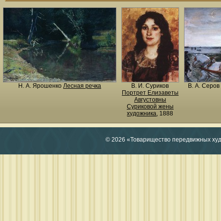
Н. A. Ярошенко
Лесная речка
В. И. Суриков
В. А. Серов
Портрет Елизаветы
Августовны
Суриковой жены
художника
, 1888
© 2026 «Товарищество передвижных ху