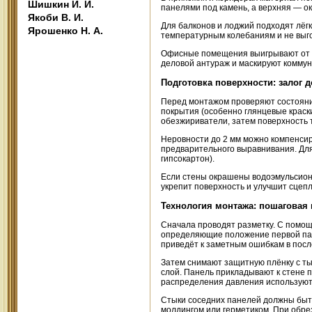
Шишкин И. И.
панелями под камень, а верхняя — ок
Якоби В. И.
Для балконов и лоджий подходят лёг
Ярошенко Н. А.
температурным колебаниям и не выг
Офисные помещения выигрывают от и
деловой антураж и маскируют коммун
Подготовка поверхности: залог д
Перед монтажом проверяют состояние
покрытия (особенно глянцевые краск
обезжириватели, затем поверхность
Неровности до 2 мм можно компенсир
предварительного выравнивания. Для
гипсокартон).
Если стены окрашены водоэмульсионн
укрепит поверхность и улучшит сцеп
Технология монтажа: пошаговая
Сначала проводят разметку. С помощ
определяющие положение первой пан
приведёт к заметным ошибкам в пос
Затем снимают защитную плёнку с ты
слой. Панель прикладывают к стене п
распределения давления используют 
Стыки соседних панелей должны быть
молдингом или герметиком. При обре