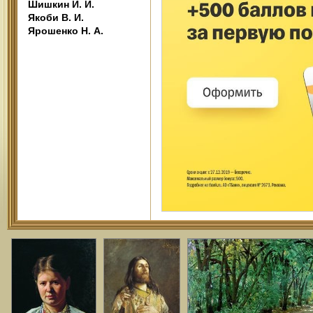
Шишкин И. И.
Якоби В. И.
Ярошенко Н. А.