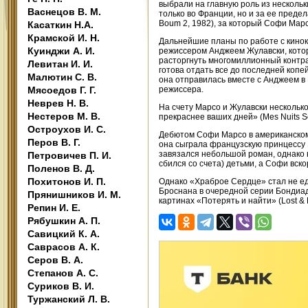
выбрали на главную роль из нескольк
Васнецов В. М.
только во Франции, но и за ее предел
Boum 2, 1982), за который Софи Мар
Касаткин Н.А.
Крамской И. Н.
Дальнейшие планы по работе с кино
Куинджи А. И.
режиссером Анджеем Жулавски, кото
расторгнуть многомиллионный контра
Левитан И. И.
готова отдать все до последней коп
Малютин С. В.
она отправилась вместе с Анджеем в
Мясоедов Г. Г.
режиссера.
Неврев Н. В.
На счету Марсо и Жулавски нескольк
Нестеров М. В.
прекраснее ваших дней» (Mes Nuits Son
Остроухов И. С.
Дебютом Софи Марсо в американском 
Перов В. Г.
она сыграла французскую принцессу 
завязался небольшой роман, однако в
Петровичев П. И.
сбился со счета) детьми, а Софи вск
Поленов В. Д.
Похитонов И. П.
Однако «Храброе Сердце» стал не е
Броснана в очередной серии Бондиады
Прянишников И. М.
картинах «Потерять и найти» (Lost & 
Репин И. Е.
Рябушкин А. П.
Савицкий К. А.
Саврасов А. К.
Серов В. А.
Степанов А. С.
Суриков В. И.
Туржанский Л. В.