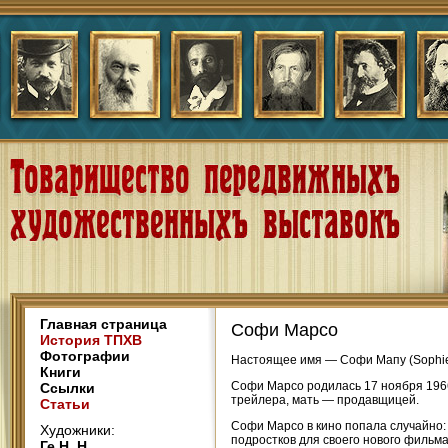
Главная страница
Софи Марсо
История ТПХВ
Фотографии
Настоящее имя — Софи Мапу (Sophie
Книги
Софи Марсо родилась 17 ноября 196
Ссылки
трейлера, мать — продавщицей.
Статьи
Софи Марсо в кино попала случайно: 
Художники:
подростков для своего нового фильма
Ге Н. Н.