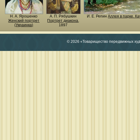
Н. A. Ярошенко
А. П. Рябушкин
И. Е. Репин
Аллея в парке. К
Женский портрет
Портрет диакона
,
(Украинка)
1897
© 2026 «Товарищество передвижных ху