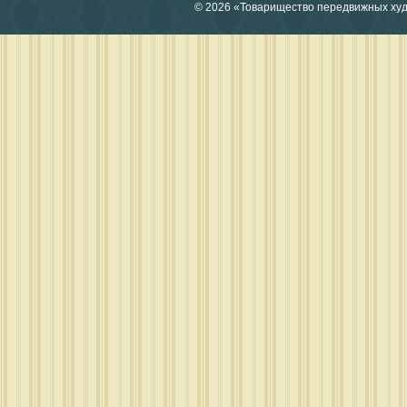
© 2026 «Товарищество передвижных ху