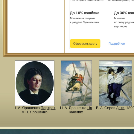
Н. A. Ярошенко
Портрет
Н. A. Ярошенко
На
В. А. Серов
Дети
, 189
М.П. Ярошенко
качелях