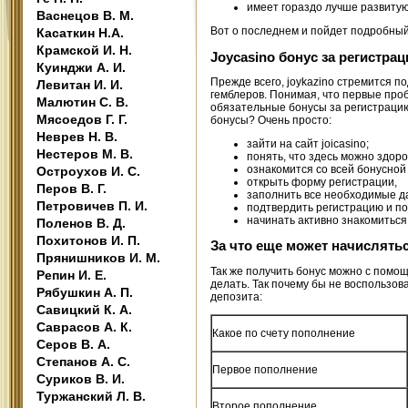
имеет гораздо лучше развиту
Васнецов В. М.
Вот о последнем и пойдет подробный
Касаткин Н.А.
Крамской И. Н.
Joycasino бонус за регистра
Куинджи А. И.
Прежде всего, joykazino стремится п
Левитан И. И.
гемблеров. Понимая, что первые про
Малютин С. В.
обязательные бонусы за регистрацию
Мясоедов Г. Г.
бонусы? Очень просто:
Неврев Н. В.
зайти на сайт joicasino;
Нестеров М. В.
понять, что здесь можно здоро
ознакомится со всей бонусной
Остроухов И. С.
открыть форму регистрации,
Перов В. Г.
заполнить все необходимые д
Петровичев П. И.
подтвердить регистрацию и по
начинать активно знакомиться
Поленов В. Д.
Похитонов И. П.
За что еще может начислятьс
Прянишников И. М.
Так же получить бонус можно с помощ
Репин И. Е.
делать. Так почему бы не воспользо
Рябушкин А. П.
депозита:
Савицкий К. А.
Саврасов А. К.
Какое по счету пополнение
Серов В. А.
Степанов А. С.
Первое пополнение
Суриков В. И.
Туржанский Л. В.
Второе пополнение