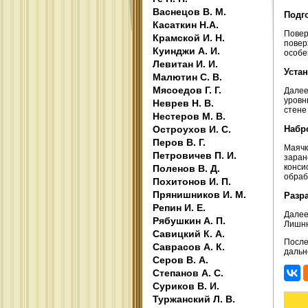
Васнецов В. М.
Подг
Касаткин Н.А.
Повер
Крамской И. Н.
повер
Куинджи А. И.
особе
Левитан И. И.
Уста
Малютин С. В.
Мясоедов Г. Г.
Далее
уровн
Неврев Н. В.
стене
Нестеров М. В.
Остроухов И. С.
Набр
Перов В. Г.
Маячк
Петровичев П. И.
заран
конси
Поленов В. Д.
обраб
Похитонов И. П.
Прянишников И. М.
Разр
Репин И. Е.
Далее
Рябушкин А. П.
Лишню
Савицкий К. А.
После
Саврасов А. К.
дальн
Серов В. А.
Степанов А. С.
Суриков В. И.
Туржанский Л. В.