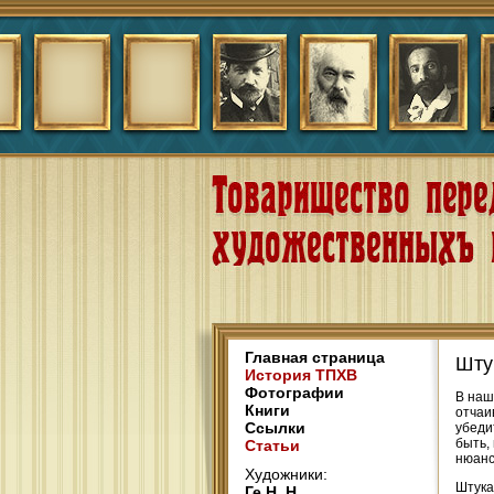
Главная страница
Шту
История ТПХВ
Фотографии
В наш
Книги
отчаи
Ссылки
убеди
быть,
Статьи
нюанс
Художники:
Штука
Ге Н. Н.