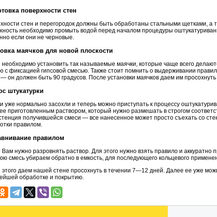
отовка поверхности стен
хности стен и перегородок должны быть обработаны стальными щетками, а т
хность необходимо промыть водой перед началом процедуры оштукатуривани
нно если они не черновые.
новка маячков для новой плоскости
 необходимо установить так называемые маячки, которые чаще всего делают
ю с фиксацией гипсовой смесью. Также стоит помнить о выдерживании правил
 — он должен быть 90 градусов. После установки маячков даем им просохнуть
ос штукатурки
и уже нормально засохли и теперь можно приступать к процессу оштукатурив
ее приготовленным раствором, который нужно размешать в строгом соответст
стенция получившейся смеси — все нанесенное может просто съехать со сте
отки правилом.
авнивание правилом
 Вам нужно разровнять раствор. Для этого нужно взять правило и аккуратно п
ю смесь убираем обратно в емкость, для последующего кольцевого применен
 этого даем нашей стене просохнуть в течении 7—12 дней. Далее ее уже можн
ейшей обработке и покрытию.