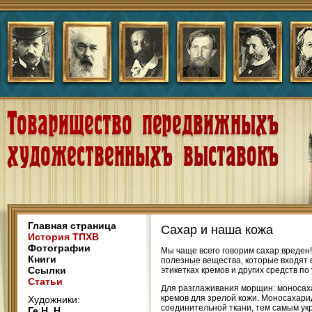
Главная страница
Сахар и наша кожа
История ТПХВ
Фотографии
Мы чаще всего говорим сахар вреден!
Книги
полезные вещества, которые входят в
Ссылки
этикетках кремов и других средств по
Статьи
Для разглаживания морщин: моносаха
кремов для зрелой кожи. Mоносахари
Художники:
соединительной ткани, тем самым ук
Ге Н. Н.