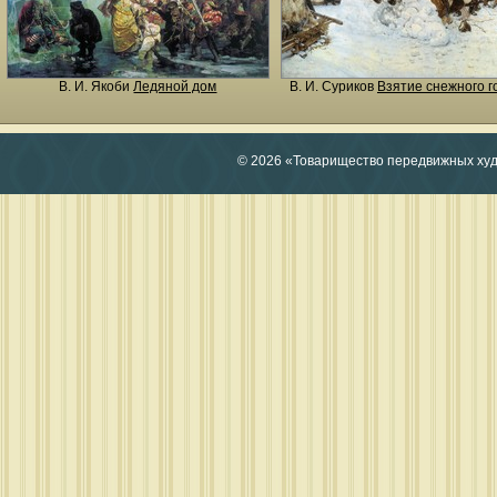
В. И. Якоби
Ледяной дом
В. И. Суриков
Взятие снежного г
© 2026 «Товарищество передвижных ху