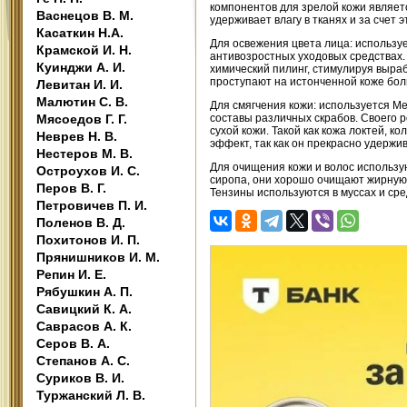
компонентов для зрелой кожи являетс
Васнецов В. М.
удерживает влагу в тканях и за счет
Касаткин Н.А.
Для освежения цвета лица: используе
Крамской И. Н.
антивозростных уходовых средствах. 
Куинджи А. И.
химический пилинг, стимулируя выраб
проступают на истонченной коже бол
Левитан И. И.
Малютин С. В.
Для смягчения кожи: используется Ме
Мясоедов Г. Г.
составы различных скрабов. Своего ро
сухой кожи. Такой как кожа локтей, к
Неврев Н. В.
эффект, так как он прекрасно удержи
Нестеров М. В.
Для очищения кожи и волос использу
Остроухов И. С.
сиропа, они хорошо очищают жирную 
Перов В. Г.
Тензины используются в муссах и ср
Петровичев П. И.
Поленов В. Д.
Похитонов И. П.
Прянишников И. М.
Репин И. Е.
Рябушкин А. П.
Савицкий К. А.
Саврасов А. К.
Серов В. А.
Степанов А. С.
Суриков В. И.
Туржанский Л. В.