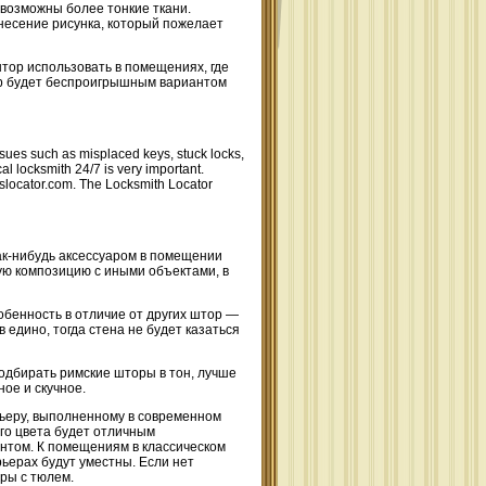
 возможны более тонкие ткани.
несение рисунка, который пожелает
тор использовать в помещениях, где
штор будет беспроигрышным вариантом
sues such as misplaced keys, stuck locks,
al locksmith 24/7 is very important.
thslocator.com. The Locksmith Locator
как-нибудь аксессуаром в помещении
ую композицию с иными объектами, в
обенность в отличие от других штор —
в едино, тогда стена не будет казаться
подбирать римские шторы в тон, лучше
ое и скучное.
ерьеру, выполненному в современном
ого цвета будет отличным
антом. К помещениям в классическом
рьерах будут уместны. Если нет
ры с тюлем.