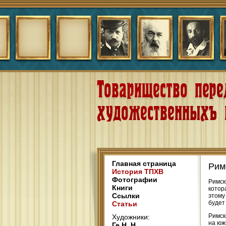
Главная страница
Рим
История ТПХВ
Фотографии
Римск
Книги
котор
Ссылки
этому
будет
Статьи
Римск
Художники:
на юж
Ге Н. Н.