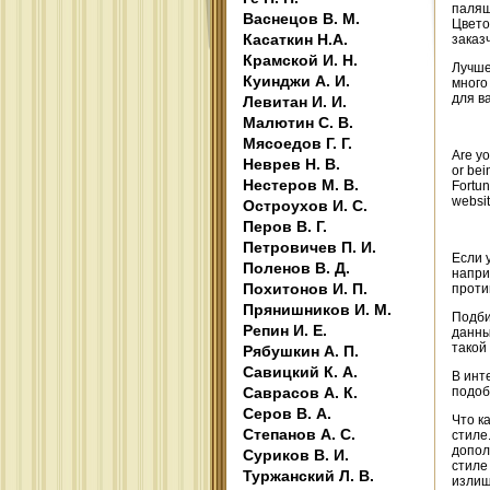
палящ
Васнецов В. М.
Цвето
Касаткин Н.А.
заказч
Крамской И. Н.
Лучше
Куинджи А. И.
много
для в
Левитан И. И.
Малютин С. В.
Мясоедов Г. Г.
Are yo
Неврев Н. В.
or bei
Нестеров М. В.
Fortun
websit
Остроухов И. С.
Перов В. Г.
Петровичев П. И.
Если 
Поленов В. Д.
напри
Похитонов И. П.
проти
Прянишников И. М.
Подби
Репин И. Е.
данны
такой
Рябушкин А. П.
Савицкий К. А.
В инт
Саврасов А. К.
подоб
Серов В. А.
Что к
Степанов А. С.
стиле
допол
Суриков В. И.
стиле
Туржанский Л. В.
излиш