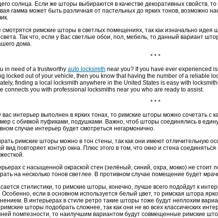
его солнца. Если же шторы выбираются в качестве декоративных свойств, то
вая гамма может быть различная от пастельных до ярких тонов, возможно на
ик.
 смотрятся римские шторы в светлых помещениях, так как изначально идея ш
 света. Так что, если у Вас светлые обои, пол, мебель, то данный вариант 
ашего дома.
* * *
u in need of a trustworthy
auto locksmith
near you? If you have ever experienced is
ng locked out of your vehicle, then you know that having the number of a reliable loc
ately, finding a local locksmith anywhere in the United States is easy with locksmi
e connects you with professional locksmiths near you who are ready to assist.
* * *
у вас интерьер выполнен в ярких тонах, то римские шторы можно сочетать с 
мер с обивкой пуфиками, подушками. Важно, чтоб шторы соединялись в един
вном случае интерьер будет смотреться негармонично.
рать римские шторы можно в тон стены, так как они имеют отличительную ос
й вид повторяет контур окна. Плюс этого в том, что окно и стена соединяться 
 жесткой.
ерьерах с насыщенной окраской стен (зелёный, синий, охра, мокко) не стоит 
рать на несколько тонов светлее. В противном случае помещение будет мрачн
асается стилистики, то римские шторы, конечно, лучше всего подойдут к инт
. Особенно, если в основном используется белый цвет, то римская штора ярк
нением. В интерьерах в стиле ретро такие шторы тоже будут неплохим вари
 римские шторы подобрать сложнее, так как они не во всех классических инте
ней помпезности, то наилучшим вариантом будут совмещенные римские што