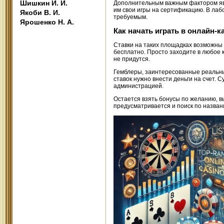
Шишкин И. И.
Дополнительным важным фактором яв
им свои игры на сертификацию. В лаб
Якоби В. И.
требуемым.
Ярошенко Н. А.
Как начать играть в онлайн-к
Ставки на таких площадках возможны 
бесплатно. Просто заходите в любое 
не придутся.
Гемблеры, заинтересованные реальным
ставок нужно внести деньги на счет. 
администрацией.
Остается взять бонусы по желанию, вы
предусматривается и поиск по назван