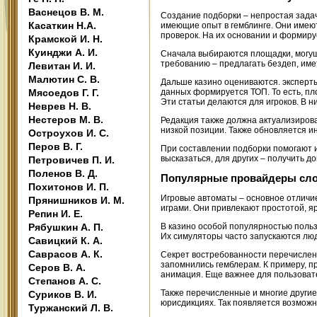
Васнецов В. М.
Создание подборки – непростая зада
Касаткин Н.А.
имеющие опыт в гемблинге. Они имею
проверок. На их основании и формир
Крамской И. Н.
Куинджи А. И.
Сначала выбираются площадки, могущ
требованию – предлагать бездеп, име
Левитан И. И.
Малютин С. В.
Дальше казино оцениваются. эксперты
данных формируется ТОП. То есть, пл
Мясоедов Г. Г.
Эти статьи делаются для игроков. В н
Неврев Н. В.
Нестеров М. В.
Редакция также должна актуализирова
низкой позиции. Также обновляется 
Остроухов И. С.
Перов В. Г.
При составлении подборки помогают и
высказаться, для других – получить
Петровичев П. И.
Поленов В. Д.
Популярные провайдеры сл
Похитонов И. П.
Игровые автоматы – основное отличие
Прянишников И. М.
играми. Они привлекают простотой, я
Репин И. Е.
В казино особой популярностью пользу
Рябушкин А. П.
Их симуляторы часто запускаются лю
Савицкий К. А.
Саврасов А. К.
Секрет востребованности перечислен
запомнились гемблерам. К примеру, п
Серов В. А.
анимация. Еще важнее для пользоват
Степанов А. С.
Также перечисленные и многие други
Суриков В. И.
юрисдикциях. Так появляется возможно
Туржанский Л. В.