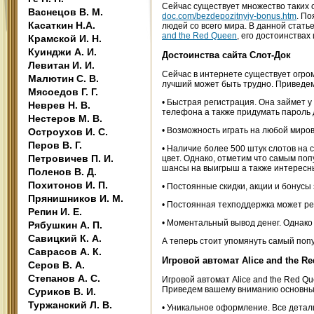
Сейчас существует множество таких 
Васнецов В. М.
doc.com/bezdepozitnyiy-bonus.htm
. По
Касаткин Н.А.
людей со всего мира. В данной стать
and the Red Queen
, его достоинствах
Крамской И. Н.
Куинджи А. И.
Достоинства сайта Слот-Док
Левитан И. И.
Сейчас в интернете существует огро
Малютин С. В.
лучший может быть трудно. Приведем
Мясоедов Г. Г.
• Быстрая регистрация. Она займет у
Неврев Н. В.
телефона а также придумать пароль 
Нестеров М. В.
• Возможность играть на любой миро
Остроухов И. С.
Перов В. Г.
• Наличие более 500 штук слотов на 
Петровичев П. И.
цвет. Однако, отметим что самым поп
шансы на выигрыш а также интересн
Поленов В. Д.
Похитонов И. П.
• Постоянные скидки, акции и бонусы
Прянишников И. М.
• Постоянная техподдержка может р
Репин И. Е.
• Моментальный вывод денег. Однако
Рябушкин А. П.
Савицкий К. А.
А теперь стоит упомянуть самый поп
Саврасов А. К.
Игровой автомат Alice and the R
Серов В. А.
Степанов А. С.
Игровой автомат Alice and the Red Q
Приведем вашему вниманию основные
Суриков В. И.
Туржанский Л. В.
• Уникальное оформление. Все детали