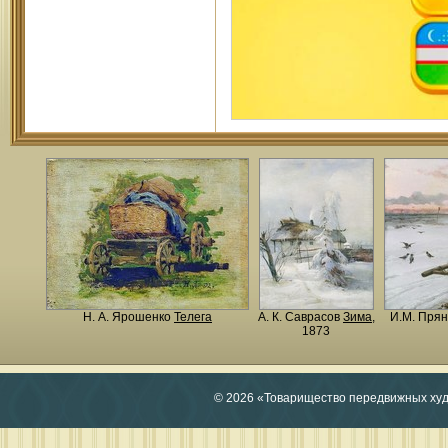
Н. A. Ярошенко
Телега
А. К. Саврасов
Зима
,
И.М. Пря
1873
© 2026 «Товарищество передвижных ху