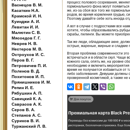
процесс полового созревания, меняет
Васнецов В. М.
гормонального фона могут появиться
Касаткин Н.А.
же, из-за сбоя все того же гормонал
родов, во время кормления грудью, 
Крамской И. Н.
Поэтому давайте себе хоть иногда от
Куинджи А. И.
А вот в случае с подростками все на
Левитан И. И.
хотите, чтобы образовывались рубцы
Малютин С. В.
скрабы, пилинги. Вы можете приобре
Мясоедов Г. Г.
Так же люди, обладающие акне, долж
Неврев Н. В.
острые, жареные, жирные и сладкие 
Нестеров М. В.
Вторая проблема современности это ч
Остроухов И. С.
встречаться и в области скул. Чаще
Перов В. Г.
кожного сала, опять же, на уровне сб
Петровичев П. И.
необходимо и включить мероприятия 
время не получается избавиться от т
Поленов В. Д.
либо заболевания. Девушки должны с
Похитонов И. П.
проверенной косметикой, а также не 
Прянишников И. М.
Репин И. Е.
Рябушкин А. П.
Савицкий К. А.
Саврасов А. К.
Серов В. А.
Степанов А. С.
Суриков В. И.
Туржанский Л. В.