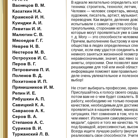
В идеале желательно определить хот
Васнецов В. М.
техника: строитель, технолог, летчик
Касаткин Н.А.
Человек — человек: секретарь, мене
художник, писатель, артист, музыкант
Крамской И. Н.
переводчик. Как видите, деление дов
Куинджи А. И.
испытывали с самого детства особое
Левитан И. И.
треугольника, сторонами которого буд
которые могут проявляться уже в сам
Малютин С. В.
т. д. Могу — это способности челов
Мясоедов Г. Г.
Причем, выполнению быстрому и качес
общества в людях определенных специ
Неврев Н. В.
случае, если ему удастся соединить 
Нестеров М. В.
немного заняться жизненной геометр
Остроухов И. С.
неравнозначными, значит, вас явно з
анкеты, опросники. Они позволят вам
Перов В. Г.
решающими для той или иной области
Петровичев П. И.
информации поможет вам правильно 
Поленов В. Д.
деле очень увлекательное и полезное
выбор!
Похитонов И. П.
Прянишников И. М.
Не стоит выбирать профессию, ориен
Прислушайтесь к голосу своего сердц
Репин И. Е.
потом вам не о чем будет сожалеть.
Рябушкин А. П.
работу, необходимо не только понра
Савицкий К. А.
качеством, необходимым для достижен
проявляться в нашем облике, манерах
Саврасов А. К.
ситуациях. Нет сомнения в том, что 
Серов В. А.
чем имеет. Излишняя самоуверенност
Степанов А. С.
медали", одного и того же качества.
под бравадой, агрессивностью, высо
Суриков В. И.
Всегда ищите лучшую работу (внутри
Туржанский Л. В.
реализовать свои способности. Учите