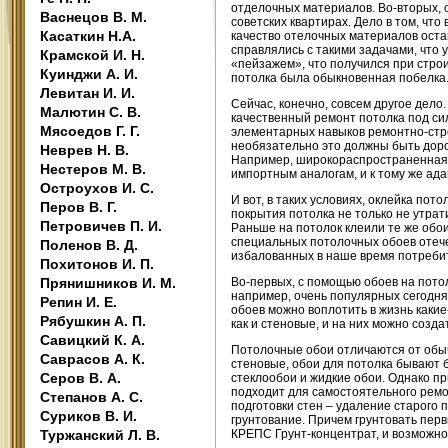
отделочных материалов. Во-вторых, 
Васнецов В. М.
советских квартирах. Дело в том, чт
Касаткин Н.А.
качество отелочных материалов ост
справлялись с такими задачами, что 
Крамской И. Н.
«пейзажем», что получился при стр
Куинджи А. И.
потолка была обыкновенная побелка. 
Левитан И. И.
Сейчас, конечно, совсем другое дел
Малютин С. В.
качественный ремонт потолка под с
Мясоедов Г. Г.
элементарных навыков ремонтно-стро
необязательно это должны быть доро
Неврев Н. В.
Например, широкораспространенная 
Нестеров М. В.
импортным аналогам, и к тому же ад
Остроухов И. С.
И вот, в таких условиях, оклейка пот
Перов В. Г.
покрытия потолка не только не утра
Петровичев П. И.
Раньше на потолок клеили те же обои
специальных потолочных обоев отече
Поленов В. Д.
избалованных в наше время потреби
Похитонов И. П.
Прянишников И. М.
Во-первых, с помощью обоев на пот
например, очень популярных сегодня 
Репин И. Е.
обоев можно воплотить в жизнь каки
Рябушкин А. П.
как и стеновые, и на них можно созда
Савицкий К. А.
Потолочные обои отличаются от обычн
Саврасов А. К.
стеновые, обои для потолка бывают
Серов В. А.
стеклообои и жидкие обои. Однако п
подходит для самостоятельного ремо
Степанов А. С.
подготовки стен – удаление старого 
Суриков В. И.
грунтование. Причем грунтовать пер
Туржанский Л. В.
КРЕПС Грунт-концентрат, и возможно,