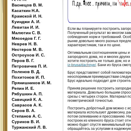
Васнецов В. М.
Касаткин Н.А.
Крамской И. Н.
Куинджи А. И.
Левитан И. И.
Если вы планируете построить загоро
Малютин С. В.
Полученный результат во многом зав
соблюдения норм и требований. Особ
Мясоедов Г. Г.
рынке довольно много разных предло
Неврев Н. В.
характеристикам, так и по цене.
Нестеров М. В.
Оптимальным соотношением цены и ка
Остроухов И. С.
загородного дома, но и многих других
Перов В. Г.
хотите построить не только дом, но 
iz-brusa/dachnye/
. Бани из бруса смо
Петровичев П. И.
Поленов В. Д.
Брус представляет собой пиломатери
неоспоримым преимуществам следует 
Похитонов И. П.
Брус идеально подходит для строите
Прянишников И. М.
Репин И. Е.
Приняв решение построить загородны
материала. Довольно большим спросо
Рябушкин А. П.
срезы с четырех сторон. Материал п
Савицкий К. А.
геометрической точностью.
Саврасов А. К.
Построить добротный дом можно с ис
Серов В. А.
материала используют древесину, ра
Степанов А. С.
потом склеиванию и прессованию. Н
построек из клееного бруса стоит отн
Суриков В. И.
можно будет спустя минимальный пр
Туржанский Л. В.
обращайтесь за услугами в надежну