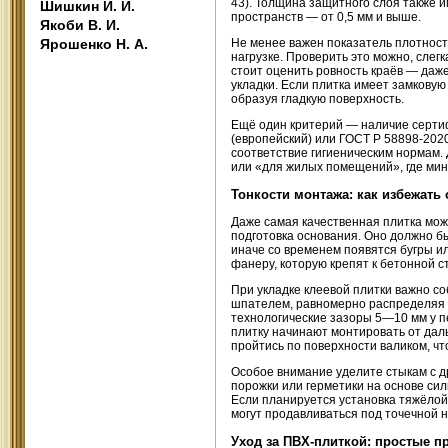
43). Толщина защитного слоя также 
Шишкин И. И.
пространств — от 0,5 мм и выше.
Якоби В. И.
Ярошенко Н. А.
Не менее важен показатель плотнос
нагрузке. Проверить это можно, слегк
стоит оценить ровность краёв — даж
укладки. Если плитка имеет замковую
образуя гладкую поверхность.
Ещё один критерий — наличие сертиф
(европейский) или ГОСТ Р 58898-202
соответствие гигиеническим нормам. 
или «для жилых помещений», где ми
Тонкости монтажа: как избежать
Даже самая качественная плитка мож
подготовка основания. Оно должно б
иначе со временем появятся бугры 
фанеру, которую крепят к бетонной с
При укладке клеевой плитки важно с
шпателем, равномерно распределяя п
технологические зазоры 5—10 мм у 
плитку начинают монтировать от дал
пройтись по поверхности валиком, ч
Особое внимание уделите стыкам с д
порожки или герметики на основе си
Если планируется установка тяжёло
могут продавливаться под точечной 
Уход за ПВХ-плиткой: простые п