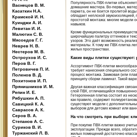
Популярность ПВХ-плитки объясняетс
Васнецов В. М.
домашние мастера. Во-первых, матер
Касаткин Н.А.
паркета, он не боится пролитой вод
обладает неплохой звукоизоляцией, 
Крамской И. Н.
простотой монтажа: многие модели 
Куинджи А. И.
навыков.
Левитан И. И.
Кроме функциональных преимуществ, 
Малютин С. В.
широчайшую палитру оттенков и текс
Мясоедов Г. Г.
узоров. Это даёт возможность реали
материалы. К тому же ПВХ-плитка ле
Неврев Н. В.
жилых пространствах.
Нестеров М. В.
Остроухов И. С.
Какие виды плитки существуют:
Перов В. Г.
Ассортимент ПВХ-плитки многообразен
Петровичев П. И.
требует нанесения специального сос
Поленов В. Д.
процесс монтажа. Замковая (или пла
принципу сборки ламинат. Такой вари
Похитонов И. П.
Прянишников И. М.
Другая важная классификация связан
слой ПВХ, отличающийся повышенной
Репин И. Е.
Гетерогенная плитка состоит из неск
Рябушкин А. П.
как правило, содержит полиуретанов
Савицкий К. А.
существуют модели с дополнительны
выбором для детских комнат или ван
Саврасов А. К.
Серов В. А.
На что смотреть при выборе: к
Степанов А. С.
При покупке ПВХ-плитки важно учиты
Суриков В. И.
эксплуатации. Прежде всего, обратит
Туржанский Л. В.
жилых помещений достаточно класса 