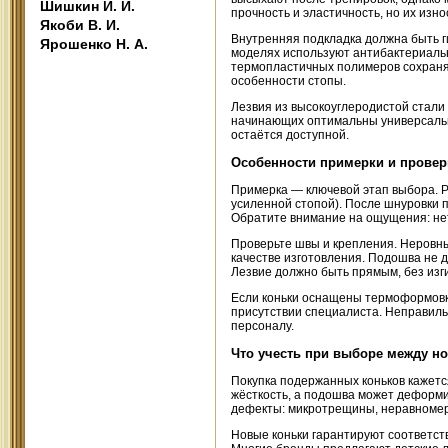
Шишкин И. И.
прочность и эластичность, но их изно
Якоби В. И.
Внутренняя подкладка должна быть г
Ярошенко Н. А.
моделях используют антибактериаль
термопластичных полимеров сохраняе
особенности стопы.
Лезвия из высокоуглеродистой стали
начинающих оптимальны универсальн
остаётся доступной.
Особенности примерки и провер
Примерка — ключевой этап выбора. Ре
усиленной стопой). После шнуровки п
Обратите внимание на ощущения: нет 
Проверьте швы и крепления. Неровны
качестве изготовления. Подошва не 
Лезвие должно быть прямым, без изги
Если коньки оснащены термоформовко
присутствии специалиста. Неправиль
персоналу.
Что учесть при выборе между н
Покупка подержанных коньков кажетс
жёсткость, а подошва может деформи
дефекты: микротрещины, неравномер
Новые коньки гарантируют соответст