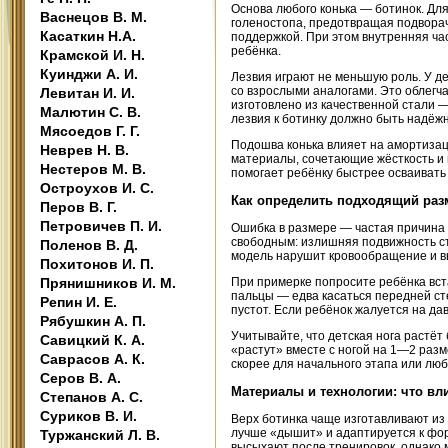
Основа любого конька — ботинок. Дл
Васнецов В. М.
голеностопа, предотвращая подворач
Касаткин Н.А.
поддержкой. При этом внутренняя час
ребёнка.
Крамской И. Н.
Куинджи А. И.
Лезвия играют не меньшую роль. У д
со взрослыми аналогами. Это облегч
Левитан И. И.
изготовлено из качественной стали 
Малютин С. В.
лезвия к ботинку должно быть надёж
Мясоедов Г. Г.
Подошва конька влияет на амортизац
Неврев Н. В.
материалы, сочетающие жёсткость и 
Нестеров М. В.
помогает ребёнку быстрее осваивать
Остроухов И. С.
Как определить подходящий раз
Перов В. Г.
Петровичев П. И.
Ошибка в размере — частая причина 
свободным: излишняя подвижность ст
Поленов В. Д.
модель нарушит кровообращение и в
Похитонов И. П.
Прянишников И. М.
При примерке попросите ребёнка вста
пальцы — едва касаться передней ст
Репин И. Е.
пустот. Если ребёнок жалуется на да
Рябушкин А. П.
Учитывайте, что детская нога растё
Савицкий К. А.
«растут» вместе с ногой на 1—2 разм
Саврасов А. К.
скорее для начального этапа или люб
Серов В. А.
Материалы и технологии: что вл
Степанов А. С.
Суриков В. И.
Верх ботинка чаще изготавливают из 
лучше «дышит» и адаптируется к форм
Туржанский Л. В.
высыхают после тренировок, однако 