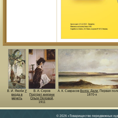
В. И. Якоби
У
В. А. Серов
А. К. Саврасов
Волга. Дали
, Первая по
входа в
Портрет княгини
1870-х
мечеть
Ольги Орловой
,
1911
© 2026 «Товарищество передвижных ху