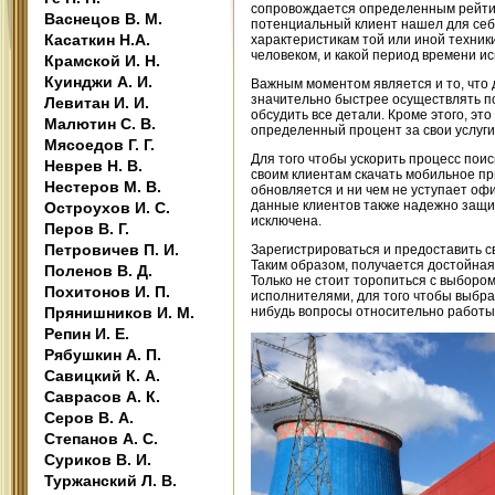
сопровождается определенным рейтин
Васнецов В. М.
потенциальный клиент нашел для себя
Касаткин Н.А.
характеристикам той или иной техники
человеком, и какой период времени и
Крамской И. Н.
Куинджи А. И.
Важным моментом является и то, что 
значительно быстрее осуществлять по
Левитан И. И.
обсудить все детали. Кроме этого, это
Малютин С. В.
определенный процент за свои услуги
Мясоедов Г. Г.
Для того чтобы ускорить процесс поис
Неврев Н. В.
своим клиентам скачать мобильное 
Нестеров М. В.
обновляется и ни чем не уступает о
данные клиентов также надежно защи
Остроухов И. С.
исключена.
Перов В. Г.
Петровичев П. И.
Зарегистрироваться и предоставить св
Таким образом, получается достойная
Поленов В. Д.
Только не стоит торопиться с выборо
Похитонов И. П.
исполнителями, для того чтобы выбра
Прянишников И. М.
нибудь вопросы относительно работы 
Репин И. Е.
Рябушкин А. П.
Савицкий К. А.
Саврасов А. К.
Серов В. А.
Степанов А. С.
Суриков В. И.
Туржанский Л. В.