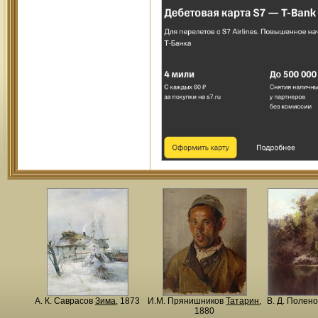
А. К. Саврасов
Зима
, 1873
И.М. Прянишников
Татарин
,
В. Д. Полен
1880