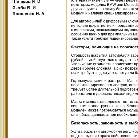
альтернативные пути — через решётк
Шишкин И. И.
некоторых моделях BMW или Mercedes
Якоби В. И.
других случаях — к замку багажника 
Ярошенко Н. А.
модели и наличия специализированн
Для автомобилей с цифровыми ключа
не только вскрытие, но и программи
комплексами, позволяющими подключи
особенно важно для премиальных мар
Такие услуги требуют лицензировани
Факторы, влияющие на сложност
Стоимость вскрытия автомобиля варь
рублей — действует для стандартных 
Увеличение стоимости происходит пр
дверей более сложная, а риск повре
если требуется доступ к капоту или б
Год выпуска также играет роль. Маш
несанкционированного доступа, включ
требует более длительной подготов
районы или в условиях плохой видимо
Марка и модель определяют не тольк
вскрытия и конструктивные особенно
моделей может потребоваться больше
опыт, базы данных и, при необходимо
Безопасность, законность и выб
Услуга вскрытия автомобиля регули
подтверждение права собственности 