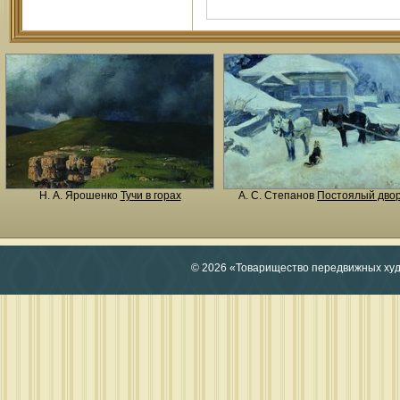
Н. A. Ярошенко
Тучи в горах
А. С. Степанов
Постоялый дво
© 2026 «Товарищество передвижных ху