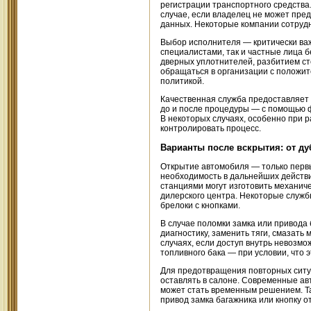
регистрации транспортного средства
случае, если владелец не может пре
данных. Некоторые компании сотрудн
Выбор исполнителя — критически ва
специалистами, так и частные лица 
дверных уплотнителей, разбитием ст
обращаться в организации с положит
политикой.
Качественная служба предоставляет 
до и после процедуры — с помощью ф
В некоторых случаях, особенно при р
контролировать процесс.
Варианты после вскрытия: от д
Открытие автомобиля — только первы
необходимость в дальнейших действ
станциями могут изготовить механич
дилерского центра. Некоторые служб
брелоки с кнопками.
В случае поломки замка или привода
диагностику, заменить тяги, смазать
случаях, если доступ внутрь невозмо
топливного бака — при условии, что 
Для предотвращения повторных ситуа
оставлять в салоне. Современные ав
может стать временным решением. Т
привод замка багажника или кнопку о