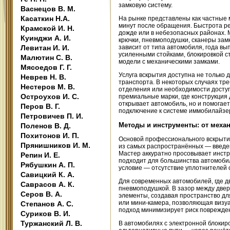
замковую систему.
Васнецов В. М.
Касаткин Н.А.
На рынке представлены как частные 
минут после обращения. Быстрота ре
Крамской И. Н.
дожде или в небезопасных районах. 
Куинджи А. И.
крючки, пневмоподушки, сканеры зам
Левитан И. И.
зависит от типа автомобиля, года в
усиленными стойками, блокировкой с
Малютин С. В.
модели с механическими замками.
Мясоедов Г. Г.
Услуга вскрытия доступна не только 
Неврев Н. В.
транспорта. В некоторых случаях тре
Нестеров М. В.
отделения или необходимости доступ
Остроухов И. С.
премиальные марки, где конструкция 
открывает автомобиль, но и помогае
Перов В. Г.
подключение к системе иммобилайзе
Петровичев П. И.
Методы и инструменты: от мех
Поленов В. Д.
Похитонов И. П.
Основой профессионального вскрыти
Прянишников И. М.
из самых распространённых — введен
Мастер аккуратно просовывает инстру
Репин И. Е.
подходит для большинства автомобил
Рябушкин А. П.
условие — отсутствие уплотнителей 
Савицкий К. А.
Для современных автомобилей, где дв
Саврасов А. К.
пневмоподушкой. В зазор между двер
Серов В. А.
элементы, создавая пространство дл
или мини-камера, позволяющая визуа
Степанов А. С.
подход минимизирует риск поврежден
Суриков В. И.
Туржанский Л. В.
В автомобилях с электронной блокиро