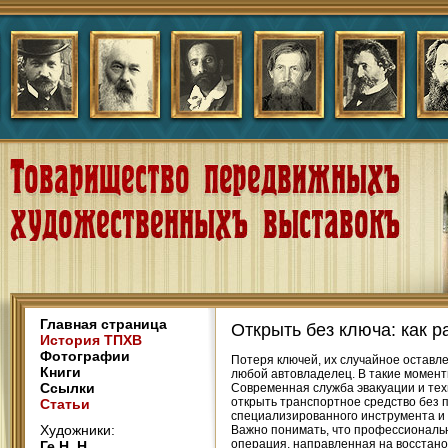
Главная страница
Открыть без ключа: как 
История ТПХВ
Фотографии
Потеря ключей, их случайное оставл
Книги
любой автовладелец. В такие момент
Ссылки
Современная служба эвакуации и те
открыть транспортное средство без п
Статьи
специализированного инструмента и
Художники:
Важно понимать, что профессиональн
операция, направленная на восстано
Ге Н. Н.