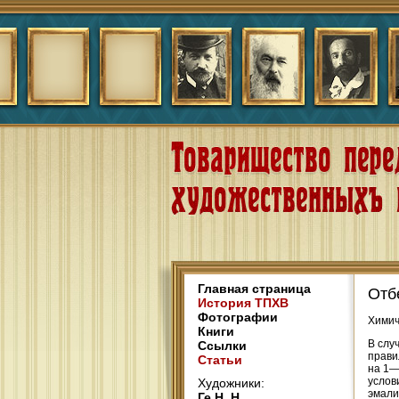
Главная страница
Отб
История ТПХВ
Фотографии
Химич
Книги
В слу
Ссылки
прави
Статьи
на 1—
услов
Художники:
эмали
Ге Н. Н.