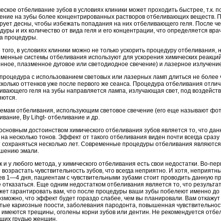
еское отбеливание зубов в условиях клиники может проходить быстрее, т.к.
ение на зубы более концентрированных растворов отбеливающих веществ. 
рует десны, чтобы избежать попадания на них отбеливающего геля. После чег
дуры и их количество от вида геля и его концентрации, что определяется вра
а процедуры.
 того, в условиях клиники можно не только ускорить процедуру отбеливания, н
менные системы отбеливания используют для ускорения химических реакций 
енное, плазменное дуговое или светодиодное свечение) и лазерное излучение
процедура с использованием световых или лазерных ламп длиться не более 
сколько оттенков уже после первого же сеанса. Процедура отбеливания отлич
ивающего геля на зубы направляется лампа, излучающая свет, под воздейств
яются.
темам отбеливания, использующим световое свечение (его еще называют фо
ивание, By Lihgt- отбеливание и др.
 основным достоинством химического отбеливания зубов является то, что да
 на несколько тонов. Эффект от такого отбеливания виден почти всегда сраз
 сохраняться несколько лет. Современные процедуры отбеливания являютс
шению эмали.
ак и у любого метода, у химического отбеливания есть свои недостатки. Во-п
 возрастать чувствительность зубов, что всегда неприятно. И хотя, неприят
ев 1—4 дня, пациентам с чувствительными зубами стоит проводить данную п
е отказаться. Еще одним недостатком отбеливания является то, что результат 
жет гарантировать вам, что после процедуры ваши зубы побелеют именно до т
озможно, что эффект будет гораздо слабее, чем вы планировали. Вам откажут 
тые кариозные поости, заболевания пародонта, повышенная чувствительност
 имеются трещины, оголены корни зубов или дентин. Не рекомендуется отб
щих грудью женщин.