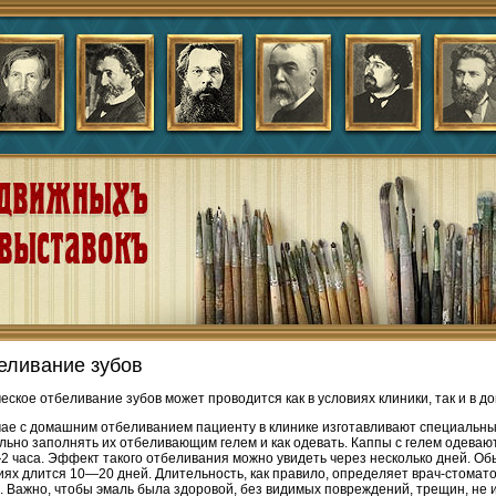
еливание зубов
еское отбеливание зубов может проводится как в условиях клиники, так и в д
чае с домашним отбеливанием пациенту в клинике изготавливают специальные
льно заполнять их отбеливающим гелем и как одевать. Каппы с гелем одевают
2 часа. Эффект такого отбеливания можно увидеть через несколько дней. О
иях длится 10—20 дней. Длительность, как правило, определяет врач-стомато
. Важно, чтобы эмаль была здоровой, без видимых повреждений, трещин, не 