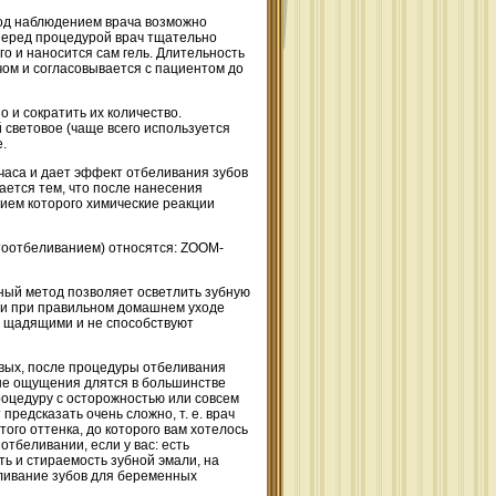
 под наблюдением врача возможно
Перед процедурой врач тщательно
о и наносится сам гель. Длительность
чом и согласовывается с пациентом до
о и сократить их количество.
световое (чаще всего используется
.
часа и дает эффект отбеливания зубов
ается тем, что после нанесения
ием которого химические реакции
тоотбеливанием) относятся: ZOOM-
нный метод позволяет осветлить зубную
у и при правильном домашнем уходе
я щадящими и не способствуют
ервых, после процедуры отбеливания
ные ощущения длятся в большинстве
роцедуру с осторожностью или совсем
предсказать очень сложно, т. е. врач
ого оттенка, до которого вам хотелось
отбеливании, если у вас: есть
ь и стираемость зубной эмали, на
еливание зубов для беременных