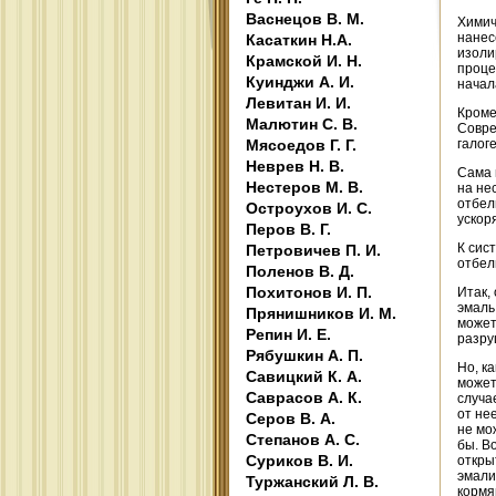
Васнецов В. М.
Химич
нанес
Касаткин Н.А.
изоли
Крамской И. Н.
проце
Куинджи А. И.
начал
Левитан И. И.
Кроме
Малютин С. В.
Совре
Мясоедов Г. Г.
галог
Неврев Н. В.
Сама 
Нестеров М. В.
на не
отбел
Остроухов И. С.
ускор
Перов В. Г.
К сис
Петровичев П. И.
отбел
Поленов В. Д.
Похитонов И. П.
Итак,
эмаль
Прянишников И. М.
может
Репин И. Е.
разру
Рябушкин А. П.
Но, к
Савицкий К. А.
может
Саврасов А. К.
случа
от не
Серов В. А.
не мо
Степанов А. С.
бы. В
Суриков В. И.
откры
эмали
Туржанский Л. В.
кормя