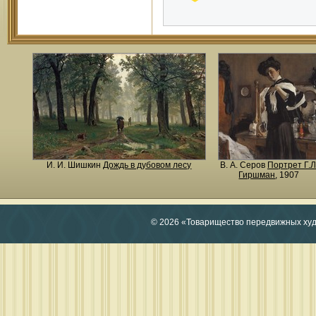
И. И. Шишкин
Дождь в дубовом лесу
В. А. Серов
Портрет Г.Л
Гиршман
, 1907
© 2026 «Товарищество передвижных ху