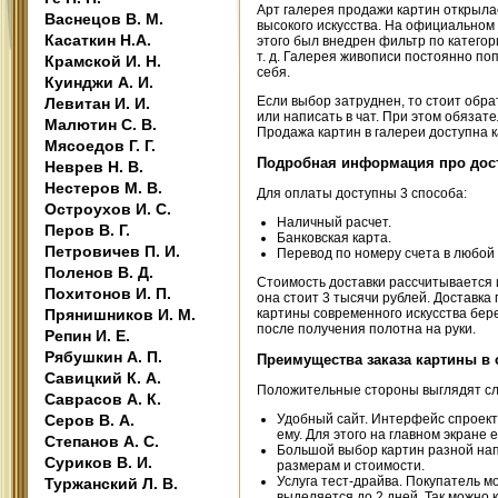
Арт галерея продажи картин открыла
Васнецов В. М.
высокого искусства. На официальном
Касаткин Н.А.
этого был внедрен фильтр по катего
т. д. Галерея живописи постоянно по
Крамской И. Н.
себя.
Куинджи А. И.
Если выбор затруднен, то стоит обра
Левитан И. И.
или написать в чат. При этом обязат
Малютин С. В.
Продажа картин в галереи доступна 
Мясоедов Г. Г.
Подробная информация про дост
Неврев Н. В.
Нестеров М. В.
Для оплаты доступны 3 способа:
Остроухов И. С.
Наличный расчет.
Перов В. Г.
Банковская карта.
Петровичев П. И.
Перевод по номеру счета в любой 
Поленов В. Д.
Стоимость доставки рассчитывается 
Похитонов И. П.
она стоит 3 тысячи рублей. Доставк
Прянишников И. М.
картины современного искусства бер
после получения полотна на руки.
Репин И. Е.
Рябушкин А. П.
Преимущества заказа картины в 
Савицкий К. А.
Положительные стороны выглядят с
Саврасов А. К.
Серов В. А.
Удобный сайт. Интерфейс спроект
ему. Для этого на главном экране
Степанов А. С.
Большой выбор картин разной на
Суриков В. И.
размерам и стоимости.
Услуга тест-драйва. Покупатель мо
Туржанский Л. В.
выделяется до 2 дней. Так можно к