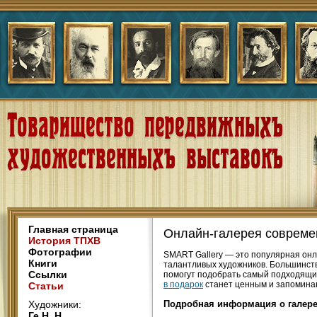
Главная страница
Онлайн-галерея совреме
История ТПХВ
Фотографии
SMART Gallery — это популярная онл
Книги
талантливых художников. Большинств
Ссылки
помогут подобрать самый подходящий
в подарок
станет ценным и запомина
Статьи
Художники:
Подробная информация о галер
Ге Н. Н.