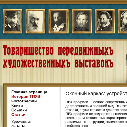
Главная страница
Оконный каркас: устрой
История ТПХВ
Фотографии
ПВХ-профили — основа современных 
Книги
долговечность и внешний вид. Эти э
Ссылки
створки, служа каркасом для стекло
ПВХ-профили не подвержены гниению,
Статьи
сочетанием технических характерист
Художники:
различия в конструкции, количестве
свойства окна.
Ге Н. Н.