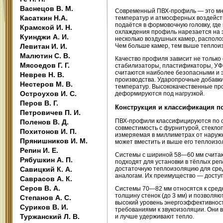
Васнецов В. М.
Современный ПВХ-профиль — это мно
Касаткин Н.А.
температур и атмосферных воздейств
подаётся в формовочную головку, гд
Крамской И. Н.
охлаждения профиль нарезается на з
Куинджи А. И.
несколько воздушных камер, располо
Левитан И. И.
Чем больше камер, тем выше теплоиз
Малютин С. В.
Качество профиля зависит не только 
Мясоедов Г. Г.
стабилизаторы, пластификаторы, УФ
считаются наиболее безопасными и э
Неврев Н. В.
производства. Ударопрочные добавки
Нестеров М. В.
температур. Высококачественные про
Остроухов И. С.
деформируются под нагрузкой.
Перов В. Г.
Конструкция и классификация п
Петровичев П. И.
ПВХ-профили классифицируются по с
Поленов В. Д.
совместимость с фурнитурой, стекл
Похитонов И. П.
измеряемая в миллиметрах от наруж
Прянишников И. М.
может вместить и выше его теплоизо
Репин И. Е.
Системы с шириной 58—60 мм считают
Рябушкин А. П.
подходят для установки в тёплых ре
Савицкий К. А.
достаточную теплоизоляцию для сред
аналогам. Их преимущество — доступ
Саврасов А. К.
Серов В. А.
Системы 70—82 мм относятся к сред
толщину стенок (до 3 мм) и позволя
Степанов А. С.
высокий уровень энергоэффективност
Суриков В. И.
требованиями к звукоизоляции. Они 
Туржанский Л. В.
и лучше удерживают тепло.