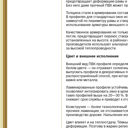
предотвращает деформацию рамы и ст
Без него даже прочный ПВХ может пр
Толщина стали в армировании составл
В профилях для стандартных окон ис
замкнутой по периметру рамы и ство
использование арматуры меньшего с
Качественное армирование не только 
петли, предотвращает перекос створк
установленных на высоте, в районах
производители используют альтерна
за высокой теплопроводности.
Цвет и внешнее исполнение
Внешний вид ПВХ-профиля определяе
белом цвете — он отражает солнечны
выпускать профили в декоративных п
распространённый способ, при котор
камня или металла.
Ламинированные профили устойчивы 
позволяют интегрировать окно в арх
таких профилей выше на 20—30 %. В
снижает срок службы и приводит к от
Коэкструзия — более технологичный 
прочнее ламинации, не отслаивается
производство дороже. Напыление исп
Цвет влияет и на теплоотдачу. Тёмн
деформации. Поэтому в жарких регио