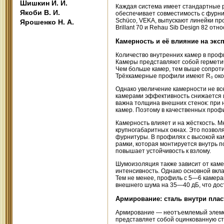
Шишкин И. И.
Каждая система имеет стандартные р
Якоби В. И.
обеспечивает совместимость с фурни
Schüco, VEKA, выпускают линейки пр
Ярошенко Н. А.
Brillant 70 и Rehau Sib Design 82 от
Камерность и её влияние на экс
Количество внутренних камер в проф
Камеры представляют собой герметич
Чем больше камер, тем выше сопроти
Трёхкамерные профили имеют R₀ окол
Однако увеличение камерности не вс
камерами эффективность снижается 
важна толщина внешних стенок: при 
камер. Поэтому в качественных проф
Камерность влияет и на жёсткость. М
крупногабаритных окнах. Это позволя
фурнитуры. В профилях с высокой ка
рамки, которая монтируется внутрь 
повышает устойчивость к взлому.
Шумоизоляция также зависит от каме
интенсивность. Однако основной вкла
Тем не менее, профиль с 5—6 камера
внешнего шума на 35—40 дБ, что дост
Армирование: сталь внутри плас
Армирование — неотъемлемый элемен
представляет собой оцинкованную ст