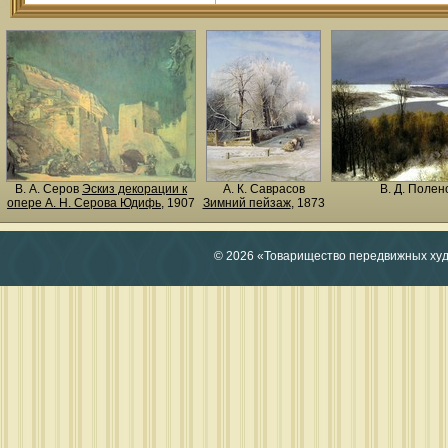
В. А. Серов
Эскиз декорации к
А. К. Саврасов
В. Д. Поле
опере А. Н. Серова Юдифь
, 1907
Зимний пейзаж
, 1873
© 2026 «Товарищество передвижных ху