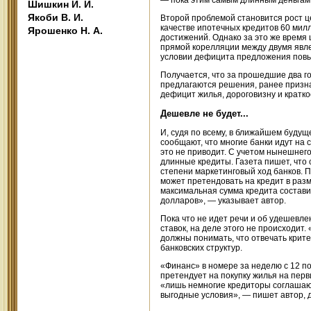
— пока этим самым длинным деньгам п
Шишкин И. И.
Якоби В. И.
Второй проблемой становится рост ц
качестве ипотечных кредитов 60 ми
Ярошенко Н. А.
достижений. Однако за это же время 
прямой корелляции между двумя явле
условии дефицита предложения повы
Получается, что за прошедшие два го
предлагаются решения, ранее призн
дефицит жилья, дороговизну и кратк
Дешевле не будет...
И, судя по всему, в ближайшем будущ
сообщают, что многие банки идут на
это не приводит. С учетом нынешнег
длинные кредиты. Газета пишет, что 
степени маркетинговый ход банков. П
может претендовать на кредит в разм
максимальная сумма кредита составит
долларов», — указывает автор.
Пока что не идет речи и об удешевле
ставок, на деле этого не происходит.
должны понимать, что отвечать крит
банковских структур.
«Финанс» в номере за неделю с 12 по
претендует на покупку жилья на перв
«лишь немногие кредиторы соглашают
выгодные условия», — пишет автор, 