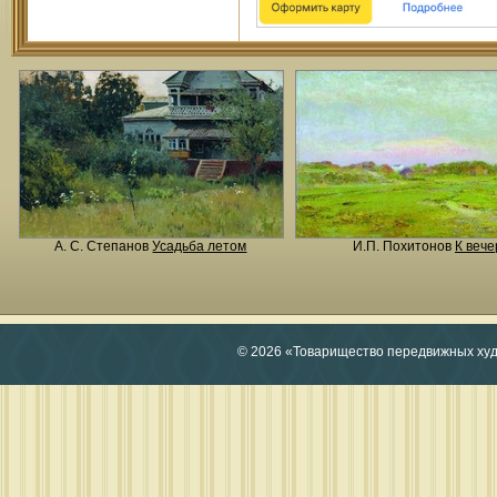
А. С. Степанов
Усадьба летом
И.П. Похитонов
К вече
© 2026 «Товарищество передвижных ху