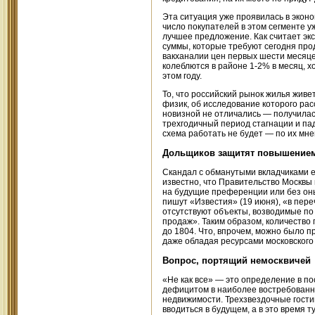
Эта ситуация уже проявилась в эконо
число покупателей в этом сегменте у
лучшее предложение. Как считает экс
суммы, которые требуют сегодня пр
вакханалии цен первых шести месяцев
колеблются в районе 1-2% в месяц, х
этом году.
То, что российский рынок жилья живе
физик, об исследование которого рас
новизной не отличались — получилас
трехгодичный период стагнации и пад
схема работать не будет — по их мнен
Дольщиков защитят повышением
Скандал с обманутыми вкладчиками ес
известно, что Правительство Москвы 
на будущие преференции или без оны
пишут «Известия» (19 июня), «в пер
отсутствуют объекты, возводимые по
продаж». Таким образом, количество
до 1804. Что, впрочем, можно было п
даже обладая ресурсами московского
Вопрос, портящий немосквичей
«Не как все» — это определение в п
дефицитом в наиболее востребованно
недвижимости. Трехзвездочные гостин
вводиться в будущем, а в это время 