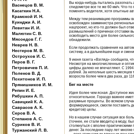
Вы когда-нибудь пытались разогнать 
Васнецов В. М.
спидометре все те же 60 км/ч. Что-
Касаткин Н.А.
поменять водителя, хотя опытные а
Крамской И. Н.
Между тем реанимацию программы вла
Куинджи А. И.
освобожден замминистра региональн
нацпроект, но кто-то должен был отв
Левитан И. И.
размышлений о причинах отставки вы
Малютин С. В.
освободить место для более сильног
Мясоедов Г. Г.
обнадежили.
Неврев Н. В.
Если продолжать сравнения на автом
Нестеров М. В.
систему, а в дальнейшем еще и смени
Остроухов И. С.
9 июня газета «Взгляд» сообщила, ч
Перов В. Г.
Несмотря на многочисленные и оптим
Петровичев П. И.
цифры далеко не впечатляют. С 1994 
рублей. За неполные шесть месяцев 
Поленов В. Д.
возросла более чем в два раза, до 1
Похитонов И. П.
Прянишников И. М.
Бег на месте
Репин И. Е.
Идея более чем ясная. Доступное жи
Рябушкин А. П.
относительное. Гораздо важнее имет
разумные проценты. Во всяком случае
Савицкий К. А.
формирующееся, смогли поставить дел
Саврасов А. К.
кредитов) целы.
Серов В. А.
Но в нашем случае ситуация все боль
Степанов А. С.
(точнее, ее стали вводить) в моду, б
Суриков В. И.
столкнуться с вполне практическими
Туржанский Л. В.
денег. За последние пару лет многие