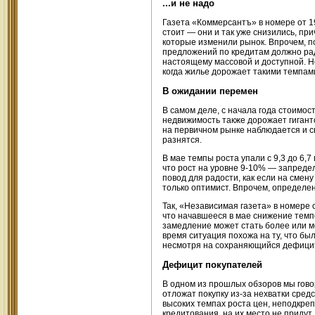
...и не надо
Газета «Коммерсантъ» в номере от 1
стоит — они и так уже снизились, пр
которые изменили рынок. Впрочем, п
предложений по кредитам должно рад
настоящему массовой и доступной. Не
когда жилье дорожает такими темпами
В ожидании перемен
В самом деле, с начала года стоимос
недвижимость также дорожает гигант
на первичном рынке наблюдается и с
разнятся.
В мае темпы роста упали с 9,3 до 6
что рост на уровне 9-10% — запредел
повод для радости, как если на смен
только оптимист. Впрочем, определе
Так, «Независимая газета» в номере 
что начавшееся в мае снижение темпо
замедление может стать более или м
время ситуация похожа на ту, что был
несмотря на сохраняющийся дефицит 
Дефицит покупателей
В одном из прошлых обзоров мы гово
отложат покупку из-за нехватки средс
высоких темпах роста цен, неподкре
кредитования, на их место не придут 