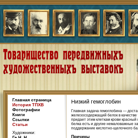
Главная страница
Низкий гемоглобин
История ТПХВ
Фотографии
Главная задача гемоглобина — достав
Книги
железосодержащий белок в качестве 
Ссылки
придает этим клеткам крови красный
белка есть и другие немаловажные за
Статьи
поддержание кислотно-щелочного бал
Художники:
Причины
Ге Н. Н.