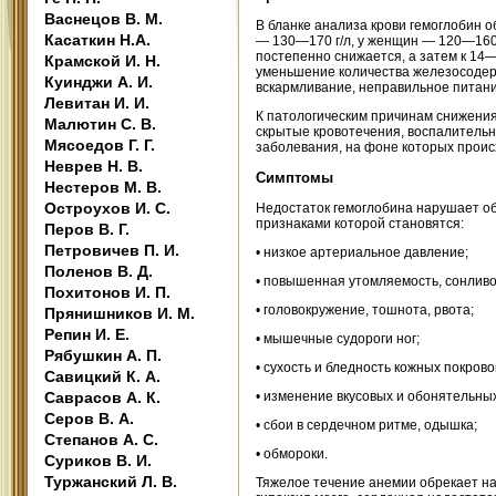
Васнецов В. М.
В бланке анализа крови гемоглобин 
Касаткин Н.А.
— 130—170 г/л, у женщин — 120—160 
постепенно снижается, а затем к 14—
Крамской И. Н.
уменьшение количества железосодерж
Куинджи А. И.
вскармливание, неправильное питани
Левитан И. И.
К патологическим причинам снижения
Малютин С. В.
скрытые кровотечения, воспалитель
Мясоедов Г. Г.
заболевания, на фоне которых проис
Неврев Н. В.
Симптомы
Нестеров М. В.
Остроухов И. С.
Недостаток гемоглобина нарушает о
признаками которой становятся:
Перов В. Г.
Петровичев П. И.
• низкое артериальное давление;
Поленов В. Д.
• повышенная утомляемость, сонливо
Похитонов И. П.
• головокружение, тошнота, рвота;
Прянишников И. М.
Репин И. Е.
• мышечные судороги ног;
Рябушкин А. П.
• сухость и бледность кожных покрово
Савицкий К. А.
Саврасов А. К.
• изменение вкусовых и обонятельны
Серов В. А.
• сбои в сердечном ритме, одышка;
Степанов А. С.
• обмороки.
Суриков В. И.
Туржанский Л. В.
Тяжелое течение анемии обрекает на