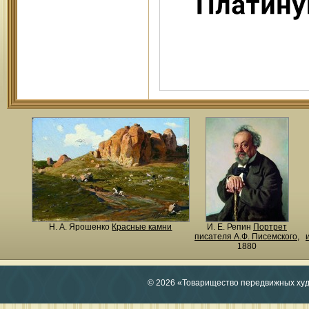
Н. A. Ярошенко
Красные камни
И. Е. Репин
Портрет
писателя А.Ф. Писемского
,
1880
© 2026 «Товарищество передвижных ху