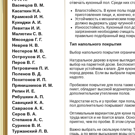
отвечать кухонный пол. Среди них ст
Васнецов В. М.
Касаткин Н.А.
Влагостойкость. В кухне полы под
приготовления пищи, и, конечно, 
Крамской И. Н.
Устойчивость к механическим повр
Куинджи А. И.
должно выдержать удар чугунной 
Износостойкость. Кухонный пол д
Левитан И. И.
загрязнения необходимо счищать 
Малютин С. В.
правильно подобранный вид покр
Мясоедов Г. Г.
Тип напольного покрытия
Неврев Н. В.
Нестеров М. В.
Выбор напольного покрытия ограничен
Остроухов И. С.
Натуральное дерево в кухне выгляди
Перов В. Г.
выбор на паркетной доске. Беспокоить
Петровичев П. И.
которые устойчивы к влаге. Для кухо
пород дерева. Если вы выбрали парк
Поленов В. Д.
надолго.
Похитонов И. П.
Прянишников И. М.
Пробковое покрытие для пола также 
гниет, обладает высокой водонепрони
Репин И. Е.
дополнительном утеплении полов.
Рябушкин А. П.
Недостатки есть и у пробки: при поп
Савицкий К. А.
пол дополнительно покрывают лаком,
Саврасов А. К.
Оптимальным вариантом для кухни пр
Серов В. А.
труда моется и не боится влаги. Осн
Степанов А. С.
приятно, чем по пробке. В этом случ
Суриков В. И.
Важно выбрать не скользкую плитку. 
Туржанский Л. В.
гладь, а по мере высыхания воды ос