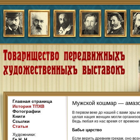
Главная страница
Мужской кошмар — амаз
История ТПХВ
Фотографии
В первом веке до нашей с вами эры ис
Книги
целая нация женщин могли организов
Ссылки
Ведь любая из нас время от времени 
Статьи
Бабье царство
Художники:
Если верить древним грекам, оно воз
Ге Н. Н.