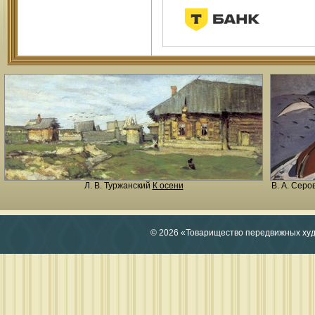
Л. В. Туржанский
К осени
В. А. Серо
© 2026 «Товарищество передвижных ху