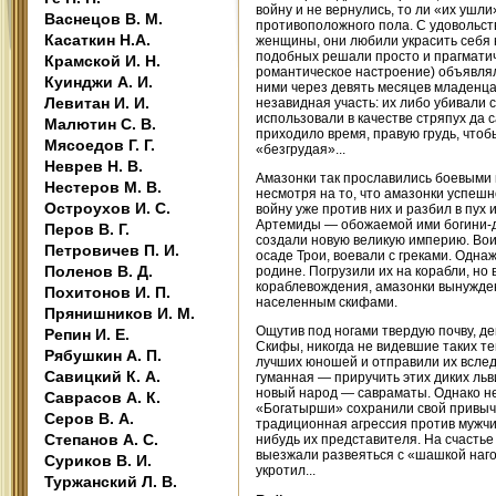
войну и не вернулись, то ли «их ушл
Васнецов В. М.
противоположного пола. С удовольст
Касаткин Н.А.
женщины, они любили украсить себя 
подобных решали просто и прагматичн
Крамской И. Н.
романтическое настроение) объявлял
Куинджи А. И.
ними через девять месяцев младенцам
Левитан И. И.
незавидная участь: их либо убивали 
использовали в качестве стряпух да 
Малютин С. В.
приходило время, правую грудь, чтоб
Мясоедов Г. Г.
«безгрудая»...
Неврев Н. В.
Амазонки так прославились боевыми п
Нестеров М. В.
несмотря на то, что амазонки успешн
Остроухов И. С.
войну уже против них и разбил в пух
Артемиды — обожаемой ими богини-де
Перов В. Г.
создали новую великую империю. Вои
Петровичев П. И.
осаде Трои, воевали с греками. Одна
Поленов В. Д.
родине. Погрузили их на корабли, но 
кораблевождения, амазонки вынуждены
Похитонов И. П.
населенным скифами.
Прянишников И. М.
Ощутив под ногами твердую почву, д
Репин И. Е.
Скифы, никогда не видевшие таких т
Рябушкин А. П.
лучших юношей и отправили их вслед 
Савицкий К. А.
гуманная — приручить этих диких льви
новый народ — савраматы. Однако не 
Саврасов А. К.
«Богатырши» сохранили свой привычн
Серов В. А.
традиционная агрессия против мужчин
Степанов А. С.
нибудь их представителя. На счастье
выезжали развеяться с «шашкой нагол
Суриков В. И.
укротил...
Туржанский Л. В.