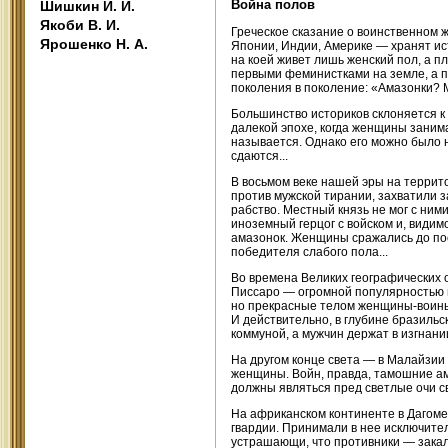
Война полов
Шишкин И. И.
Якоби В. И.
Греческое сказание о воинственном 
Ярошенко Н. А.
Японии, Индии, Америке — хранят ист
на коей живет лишь женский пол, а п
первыми феминистками на земле, а п
поколения в поколение: «Амазонки? 
Большинство историков склоняется к 
далекой эпохе, когда женщины заним
называется. Однако его можно было н
сдаются...
В восьмом веке нашей эры на террит
против мужской тирании, захватили з
рабство. Местный князь не мог с ним
иноземный герцог с войском и, видим
амазонок. Женщины сражались до посл
победителя слабого пола...
Во времена Великих географических 
Писсаро — огромной популярностью п
но прекрасные телом женщины-воины.
И действительно, в глубине бразильс
коммуной, а мужчин держат в изгнан
На другом конце света — в Малайзии
женщины. Войн, правда, тамошние ама
должны являться пред светлые очи с
На африканском континенте в Дагоме
гвардии. Принимали в нее исключите
устрашающи, что противники — закал