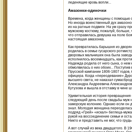
леденящие кровь вопли...
Амазонки-одиночки
Времена, когда женщины с помощью о
Но иногда воинственный дух амазоно
их на ратные подвиги. На ум сразу 
мужскому костюму, пожалуй, больше, 
что отправилась девушка на поле боя,
настоящая амазонка.
Как превратилась барышня из дворя
родилась в семье гусарского ротмист
дворовых мальчишек она была заводи
исполнилось восемнадцать, как проти
Надежда родила от него сына, о нем 
обмолвилась о них обоих... Поступив
Прусской кампании 1806-1807 годов, 
офицера. Когда «переодевание» Дуров
высшего света, не наказал сумасбро
Александра Андреевича Александрова
Кутузова и вышла в отставку в чине 
Удивительная история превращения о
следующий день после свадьбы муж н
заморскую колонию. Однако если он ду
знал. Молодая женщина переоделась 
подряд «Грей» «искал» беглеца-мужа,
рукой на воссоединение семьи и оста
Никто и представить не мог, что грудь-
А вот случай из века двадцатого. В 