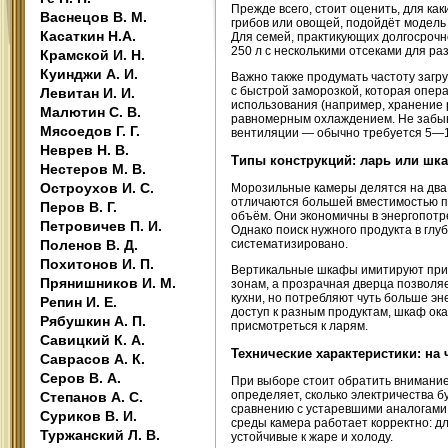
Прежде всего, стоит оценить, для как
Васнецов В. М.
грибов или овощей, подойдёт модель 
Касаткин Н.А.
Для семей, практикующих долгосрочн
250 л с несколькими отсеками для ра
Крамской И. Н.
Куинджи А. И.
Важно также продумать частоту загру
с быстрой заморозкой, которая опера
Левитан И. И.
использования (например, хранение 
Малютин С. В.
равномерным охлаждением. Не забыва
Мясоедов Г. Г.
вентиляции — обычно требуется 5—10
Неврев Н. В.
Типы конструкций: ларь или шк
Нестеров М. В.
Остроухов И. С.
Морозильные камеры делятся на два 
отличаются большей вместимостью при
Перов В. Г.
объём. Они экономичны в энергопотр
Петровичев П. И.
Однако поиск нужного продукта в глу
Поленов В. Д.
систематизировано.
Похитонов И. П.
Вертикальные шкафы имитируют прив
Прянишников И. М.
зонам, а прозрачная дверца позволя
кухни, но потребляют чуть больше эн
Репин И. Е.
доступ к разным продуктам, шкаф ока
Рябушкин А. П.
присмотреться к ларям.
Савицкий К. А.
Технические характеристики: на
Саврасов А. К.
Серов В. А.
При выборе стоит обратить внимание
определяет, сколько электричества б
Степанов А. С.
сравнению с устаревшими аналогами. 
Суриков В. И.
среды камера работает корректно: д
Туржанский Л. В.
устойчивые к жаре и холоду.