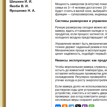
Шишкин И. И.
Мощность заморозки (в кг/сутки) пока
Якоби В. И.
семьи из 3—4 человек достаточно 10—
Ярошенко Н. А.
будет стоять в жилой зоне, выбирай
функции — суперзаморозка, индикаци
Системы разморозки и управлени
Ручную разморозку сегодня можно вс
камеру, ждать оттаивания наледи и 
продуктов, если процесс затянется. 
холодного воздуха предотвращает об
Управление может быть механическим
точнее держит заданный режим и поз
Механическое проще в эксплуатации и
ценит надёжность, подойдёт первый 
Нюансы эксплуатации: как прод
Чтобы морозильная камера служила д
остыть до комнатной температуры, и
оставляя небольшие промежутки для
охлаждением. Регулярно проверяйте
утечке холода и росту энергопотребл
Если камера долго не использовалас
раствором соды для устранения запа
устройство, очистить и оставить две
проверках: раз в год осмотрите шнур
несложные меры сохранят работоспос