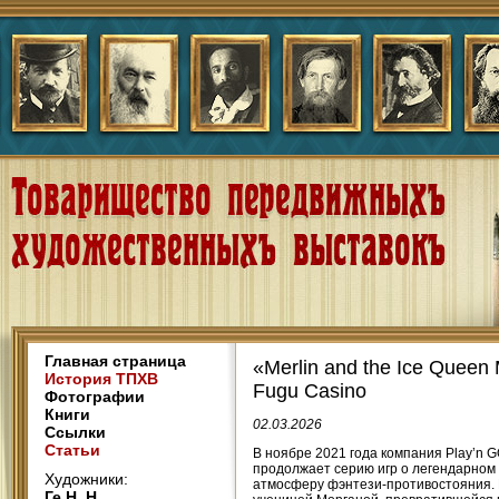
Главная страница
«Merlin and the Ice Quee
История ТПХВ
Fugu Сasino
Фотографии
Книги
02.03.2026
Ссылки
Статьи
В ноябре 2021 года компания Play’n G
продолжает серию игр о легендарном
Художники:
атмосферу фэнтези-противостояния. 
Ге Н. Н.