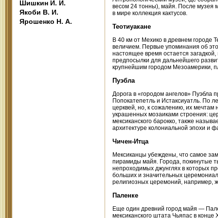
Шишкин И. И.
весом 24 тонны), майя. После музея 
Якоби В. И.
в мире коллекция кактусов.
Ярошенко Н. А.
Теотиуакане
В 40 км от Мехико в древнем городе
величием. Первые упоминания об этом 
настоящее время остается загадкой,
предпосылки для дальнейшего развит
крупнейшим городом Мезоамерики, пл
Пуэбла
Дорога в «городом ангелов» Пуэбла п
Попокатепетль и Истаксиуатль. По ле
церквей, но, к сожалению, их мечтам
украшенных мозаиками строения: це
мексиканского барокко, также называ
архитектуре колониальной эпохи и ф
Чичен-Итца
Мексиканцы убеждены, что самое зам
пирамиды майя. Города, покинутые т
непроходимых джунглях в которых пр
больших и значительных церемониал
религиозных церемоний, например, 
Паленке
Еще один древний город майя — Пален
мексиканского штата Чьяпас в конце X