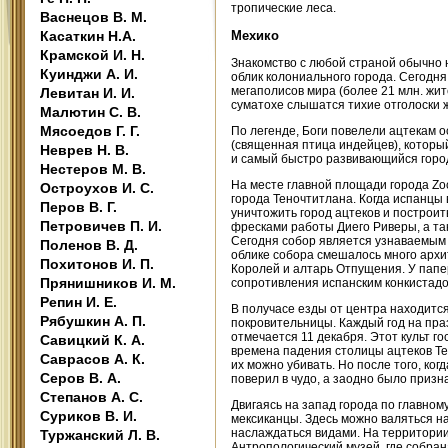
тропические леса.
Васнецов В. М.
Касаткин Н.А.
Мехико
Крамской И. Н.
Знакомство с любой страной обычно н
Куинджи А. И.
облик колониального города. Сегодн
мегаполисов мира (более 21 млн. жите
Левитан И. И.
суматохе слышатся тихие отголоски ж
Малютин С. В.
Мясоедов Г. Г.
По легенде, Боги повелели ацтекам о
(священная птица индейцев), который
Неврев Н. В.
и самый быстро развивающийся горо
Нестеров М. В.
На месте главной площади города Zo
Остроухов И. С.
города Теночтитлана. Когда испанцы 
Перов В. Г.
уничтожить город ацтеков и построи
Петровичев П. И.
фресками работы Диего Риверы, а т
Сегодня собор является узнаваемым с
Поленов В. Д.
облике собора смешалось много арх
Похитонов И. П.
Королей и алтарь Отпущения. У пап
Прянишников И. М.
сопротивления испанским конкистадо
Репин И. Е.
В получасе езды от центра находитс
Рябушкин А. П.
покровительницы. Каждый год на пра
отмечается 11 декабря. Этот культ го
Савицкий К. А.
времена падения столицы ацтеков Тен
Саврасов А. К.
их можно убивать. Но после того, ко
Серов В. А.
поверил в чудо, а заодно было призн
Степанов А. С.
Двигаясь на запад города по главном
Суриков В. И.
мексиканцы. Здесь можно валяться на
наслаждаться видами. На территори
Туржанский Л. В.
Антропологический музей, где собра