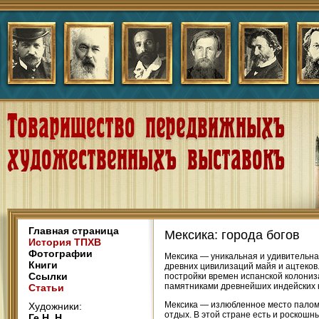
Главная страница
Мексика: города богов
История ТПХВ
Фотографии
Мексика — уникальная и удивительна
Книги
древних цивилизаций майя и ацтеков
Ссылки
постройки времен испанской колониз
памятниками древнейших индейских к
Статьи
Мексика — излюбленное место палом
Художники:
отдых. В этой стране есть и роскош
Ге Н. Н.