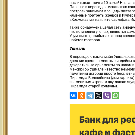
насчитывает почти 10 веков! Название
Паленке в переводе с испанского оз
построек занимают площадь вчетверо
каменные портреты жрецов и Императ
«Космонавта» на плите саркофага И
Также обнаружена целая сеть акведук
что по мнению учёных, является сам
Усумасинта, прибытие в город-крепо
набегов корсаров.
Ушмаль
В переводе с языка майя Ушмаль озн
древние времена местные индейцы в
декоративные орнаменты по ночам и
Мексики об Ушмале известно немноги
памятники истории просто бессчетны
Пирамида Волшебника (дом карлика) 
знаменитым «троном двуглавого ягуа
Пирамида старой колдуньи.