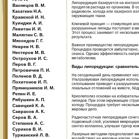
Липоредукция базируется на контро
Васнецов В. М.
продуктов распада из организма. В 
Касаткин Н.А.
радиоволн, холода или лазерного из
окружающие ткани.
Крамской И. Н.
Куинджи А. И.
Ключевой принцип — стимуляция апоп
разрушенные липиды поступают в ме
Левитан И. И.
Этот процесс занимает от нескольки
Малютин С. В.
результата.
Мясоедов Г. Г.
Важное преимущество липоредукции 
Неврев Н. В.
Процедура проводится амбулаторно, 
Нестеров М. В.
сеанса. Однако эффективность напр
Остроухов И. С.
метаболизма.
Перов В. Г.
Виды липоредукции: сравнитель
Петровичев П. И.
На сегодняшний день применяют нес
Поленов В. Д.
Ультразвуковая липоредукция исполь
Похитонов И. П.
схлопывание приводит к разрушению
Прянишников И. М.
локальных отложений на животе, бёдр
Репин И. Е.
Криолиполиз основан на избиратель
Рябушкин А. П.
липидов. При этом окружающие струк
холоду. Процедура требует нескольки
Савицкий К. А.
жировых депо.
Саврасов А. К.
Серов В. А.
Радиочастотная липоредукция сочет
подкожный слой, усиливая микроцирк
Степанов А. С.
синтез коллагена, улучшая тургор кож
Суриков В. И.
Лазерные методики предполагают вве
Туржанский Л. В.
воздействует на жировые клетки, од