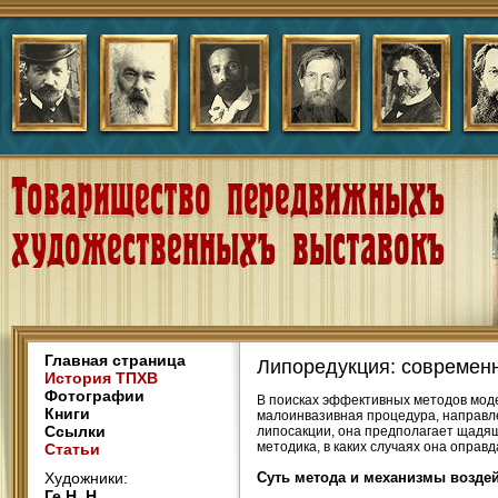
Главная страница
Липоредукция: современн
История ТПХВ
Фотографии
В поисках эффективных методов мод
Книги
малоинвазивная процедура, направл
Ссылки
липосакции, она предполагает щадящ
методика, в каких случаях она оправд
Статьи
Художники:
Суть метода и механизмы возде
Ге Н. Н.