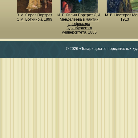
В. А. Серов
Портрет
И. Е. Репин
Портрет Д.И.
М. В. Нестеров
Мо
С.М. Боткиной
, 1899
Менделеева в мантии
1913
профессора
Эдинбургского
университета
, 1885
© 2026 «Товарищество передвижных ху