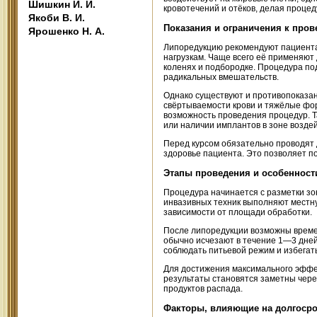
Шишкин И. И.
кровотечений и отёков, делая проце
Якоби В. И.
Показания и ограничения к про
Ярошенко Н. А.
Липоредукцию рекомендуют пациента
нагрузкам. Чаще всего её применяют
коленях и подбородке. Процедура по
радикальных вмешательств.
Однако существуют и противопоказан
свёртываемости крови и тяжёлые фор
возможность проведения процедур. 
или наличии имплантов в зоне воздей
Перед курсом обязательно проводят 
здоровье пациента. Это позволяет п
Этапы проведения и особенност
Процедура начинается с разметки зон
инвазивных техник выполняют местну
зависимости от площади обработки.
После липоредукции возможны времен
обычно исчезают в течение 1—3 дней
соблюдать питьевой режим и избегат
Для достижения максимального эффе
результаты становятся заметны чере
продуктов распада.
Факторы, влияющие на долгосро