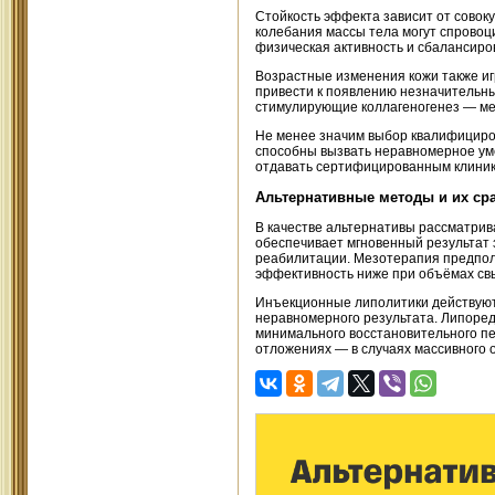
Стойкость эффекта зависит от совок
колебания массы тела могут спровоц
физическая активность и сбалансиро
Возрастные изменения кожи также иг
привести к появлению незначительны
стимулирующие коллагеногенез — ме
Не менее значим выбор квалифициро
способны вызвать неравномерное ум
отдавать сертифицированным клиника
Альтернативные методы и их ср
В качестве альтернативы рассматри
обеспечивает мгновенный результат 
реабилитации. Мезотерапия предпол
эффективность ниже при объёмах св
Инъекционные липолитики действуют 
неравномерного результата. Липоред
минимального восстановительного п
отложениях — в случаях массивного 