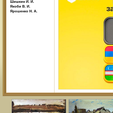
Шишкин И. И.
Якоби В. И.
Ярошенко Н. А.