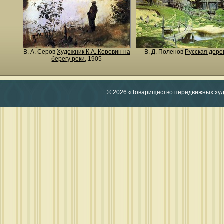
В. А. Серов
Художник К.А. Коровин на
В. Д. Поленов
Русская дере
берегу реки
, 1905
© 2026 «Товарищество передвижных ху