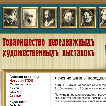
Главная страница
Лечение ангины народны
История ТПХВ
Фотографии
Ангина — это заболевание из катего
Книги
Возбудителем этой болезни в основн
Ссылки
Причина инфекции передается воздуш
Статьи
вызывается переохлаждением, обычно
стать проявлением таких заболеваний
Художники:
Ге Н. Н.