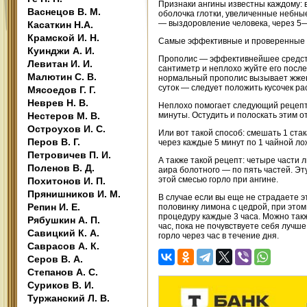
Признаки ангины известны каждому: в
Васнецов В. М.
оболочка глотки, увеличенные небны
— выздоровление человека, через 5
Касаткин Н.А.
Крамской И. Н.
Самые эффективные и проверенные 
Куинджи А. И.
Прополис — эффективнейшее средство
Левитан И. И.
сантиметр и неплохо жуйте его после
Малютин С. В.
нормальный прополис вызывает жжени
суток — следует положить кусочек рас
Мясоедов Г. Г.
Неврев Н. В.
Неплохо помогает следующий рецепт: 
Нестеров М. В.
минуты. Остудить и полоскать этим от
Остроухов И. С.
Или вот такой способ: смешать 1 ста
Перов В. Г.
через каждые 5 минут по 1 чайной ло
Петровичев П. И.
А также такой рецепт: четыре части 
Поленов В. Д.
аира болотного — по пять частей. Эт
этой смесью горло при ангине.
Похитонов И. П.
Прянишников И. М.
В случае если вы еще не страдаете э
Репин И. Е.
половинку лимона с цедрой, при этом
процедуру каждые 3 часа. Можно так
Рябушкин А. П.
час, пока не почувствуете себя луч
Савицкий К. А.
горло через час в течение дня.
Саврасов А. К.
Серов В. А.
Степанов А. С.
Суриков В. И.
Туржанский Л. В.