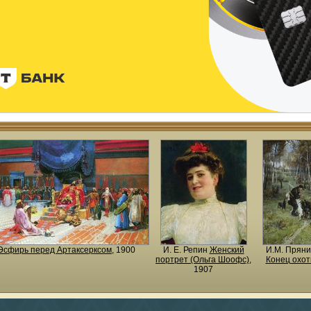
Эсфирь перед Артаксерксом
, 1900
И. Е. Репин
Женский
И.М. Прян
портрет (Ольга Шоофс)
,
Конец охо
1907