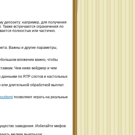
му депозиту: например, для получения
б. Также встречаются ограничения по
ывается полностью или частично.
чета. Важны и другие параметры,
ебольшом вложении важно, чтобы
ставкам. Чем ниже вейджер и чем
 данными по RTP слотов и настольных
или длительной обработкой выплат.
pozitom/
позволяют играть на реальные
мущество заведения. Избегайте мифов
лучать мелкие выигрыши;