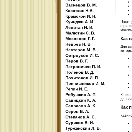
Васнецов В. М.
Касаткин Н.А.
Крамской И. Н.
Куинджи А. И.
Часто 
фриспи
Левитан И. И.
максим
Малютин С. В.
Как 
Мясоедов Г. Г.
Неврев Н. В.
Для вы
Нестеров М. В.
которы
Остроухов И. С.
Перов В. Г.
Петровичев П. И.
Поленов В. Д.
Похитонов И. П.
Прянишников И. М.
Репин И. Е.
Рябушкин А. П.
Казин
деньги
Савицкий К. А.
Саврасов А. К.
Как 
Серов В. А.
Казино
Степанов А. С.
Суриков В. И.
Туржанский Л. В.