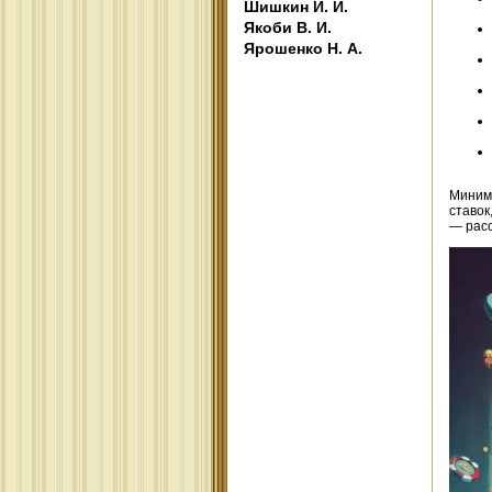
Шишкин И. И.
Якоби В. И.
Ярошенко Н. А.
Минима
ставок
— расс