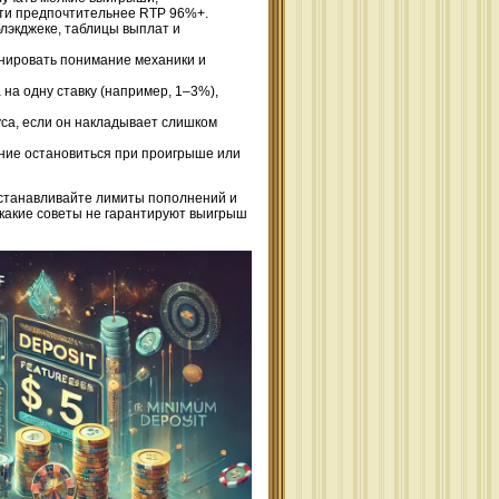
сти предпочтительнее RTP 96%+.
блэкджеке, таблицы выплат и
енировать понимание механики и
на одну ставку (например, 1–3%),
са, если он накладывает слишком
ение остановиться при проигрыше или
Устанавливайте лимиты пополнений и
икакие советы не гарантируют выигрыш