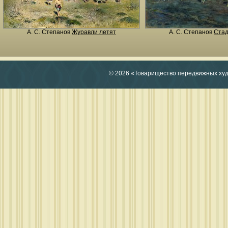
А. С. Степанов
Журавли летят
А. С. Степанов
Ста
© 2026 «Товарищество передвижных ху