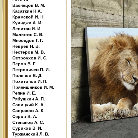
Васнецов В. М.
Касаткин Н.А.
Крамской И. Н.
Куинджи А. И.
Левитан И. И.
Малютин С. В.
Мясоедов Г. Г.
Неврев Н. В.
Нестеров М. В.
Остроухов И. С.
Перов В. Г.
Петровичев П. И.
Поленов В. Д.
Похитонов И. П.
Прянишников И. М.
Репин И. Е.
Рябушкин А. П.
Савицкий К. А.
Саврасов А. К.
Серов В. А.
Степанов А. С.
Суриков В. И.
Туржанский Л. В.