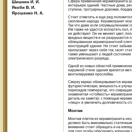
Сфера применения керамогранита широ
Шишкин И. И.
интерьере зданий. Частные дома, рес
Якоби В. И.
ступени, тротуарные дорожки, бордю
Ярошенко Н. А.
Стоит отметить и еще ряд положител
скопления народа. Керамогранит иск
Так что даже если злоумышленники с
Им также не удастся испортить пол, 
не действуют. Он не меняет цвет, по
вредных веществ и не разрушается п
облицованная керамогранитной плит
конструкций здания. Не стоит забыва
пропускают через себя ток, гасят ст
также уменьшают у людей состояние 
электрического разряда.
Одной из новых областей применени
наружной стене здания крепится мет
вентилируемая прослойка.
Сверху каркас облицовывается керам
футуристическую, внешность и улучша
перепадов температур, что сокращае
знаменитая «стойкость» керамогран
деталь на заметку: с помощью керам
«лицо» и увеличить долговечность ст
Монтаж
Монтаж плиток из керамогранита нес
должно быть максимально статичным,
внимание стоит обращать и на клеящ
для того чтобы обеспечить хорошую 