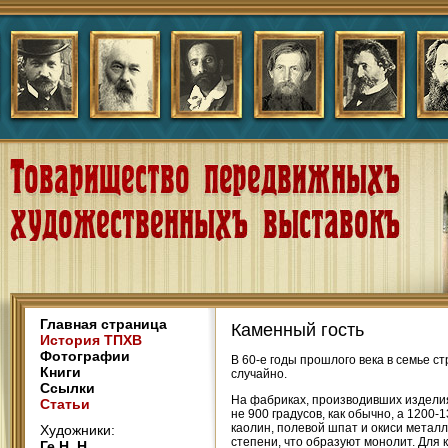
Главная страница
Каменный гость
История ТПХВ
Фотографии
В 60-е годы прошлого века в семье 
Книги
случайно.
Ссылки
На фабриках, производивших изделия
Статьи
не 900 градусов, как обычно, а 1200
каолин, полевой шпат и окиси метал
Художники:
степени, что образуют монолит. Для 
Ге Н. Н.