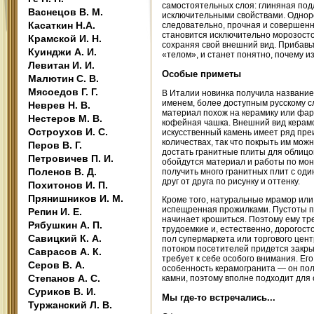
самостоятельных слоя: глиняная подл
Васнецов В. М.
исключительными свойствами. Одноро
Касаткин Н.А.
следовательно, прочная и совершенно
становится исключительно морозостой
Крамской И. Н.
сохраняя свой внешний вид. Прибавьт
Куинджи А. И.
«телом», и станет понятно, почему и
Левитан И. И.
Особые приметы
Малютин С. В.
Мясоедов Г. Г.
В Италии новинка получила название 
именем, более доступным русскому сл
Неврев Н. В.
материал похож на керамику или фарф
Нестеров М. В.
кофейная чашка. Внешний вид керам
Остроухов И. С.
искусственный камень имеет ряд пре
количествах, так что покрыть им мо
Перов В. Г.
достать гранитные плиты для облицов
Петровичев П. И.
обойдутся материал и работы по мон
Поленов В. Д.
получить много гранитных плит с од
друг от друга по рисунку и оттенку.
Похитонов И. П.
Прянишников И. М.
Кроме того, натуральные мрамор или 
испещренная прожилками. Пустоты по
Репин И. Е.
начинает крошиться. Поэтому ему тр
Рябушкин А. П.
трудоемкие и, естественно, дорогос
Савицкий К. А.
пол супермаркета или торгового цен
потоком посетителей придется закры
Саврасов А. К.
требует к себе особого внимания. Ег
Серов В. А.
особенность керамогранита — он по
Степанов А. С.
камни, поэтому вполне подходит для 
Суриков В. И.
Мы где-то встречались...
Туржанский Л. В.