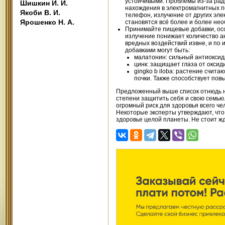
устойчивыми. Проблемы из-за ради
Шишкин И. И.
нахождения в электромагнитных п
Якоби В. И.
телефон, излучение от других эле
Ярошенко Н. А.
становятся всё более и более не
Принимайте пищевые добавки, осо
излучение понижает количество а
вредных воздействий извне, и по 
добавками могут быть:
малатонин: сильный антиоксид
цинк: защищает глаза от оксид
gingko b iloba: растение счит
почки. Также способствует пов
Предложенный выше список отнюдь н
степени защитить себя и свою семью
огромный риск для здоровья всего ч
Некоторые эксперты утверждают, что 
здоровье целой планеты. Не стоит жда