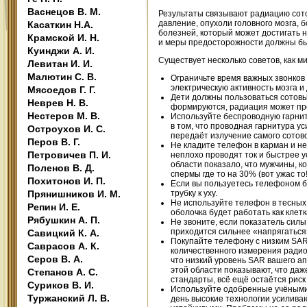
Васнецов В. М.
Результаты связывают радиацию сото
давление, опухоли головного мозга, 
Касаткин Н.А.
болезней, который может достигать н
Крамской И. Н.
и меры предосторожности должны быт
Куинджи А. И.
Существует несколько советов, как 
Левитан И. И.
Малютин С. В.
Ограничьте время важных звонков 
электрическую активность мозга и 
Мясоедов Г. Г.
Дети должны пользоваться сотовы
Неврев Н. В.
формируются, радиация может про
Нестеров М. В.
Используйте беспроводную гарнит
в том, что проводная гарнитура у
Остроухов И. С.
передаёт излучение самого сотово
Перов В. Г.
Не кладите телефон в карман и не 
Петровичев П. И.
неплохо проводят ток и быстрее у
области показало, что мужчины, к
Поленов В. Д.
спермы где то на 30% (вот ужас то!!
Похитонов И. П.
Если вы пользуетесь телефоном б
Прянишников И. М.
трубку к уху.
Не используйте телефон в тесных
Репин И. Е.
оболочка будет работать как кле
Рябушкин А. П.
Не звоните, если показатель силы
приходится сильнее «напрягаться»
Савицкий К. А.
Покупайте телефону с низким SAR
Саврасов А. К.
количественного измерения радио
Серов В. А.
что низкий уровень SAR вашего а
этой области показывают, что да
Степанов А. С.
стандарты, всё ещё остаётся риск
Суриков В. И.
Используйте одобренные учёными
Туржанский Л. В.
день высокие технологии усилива