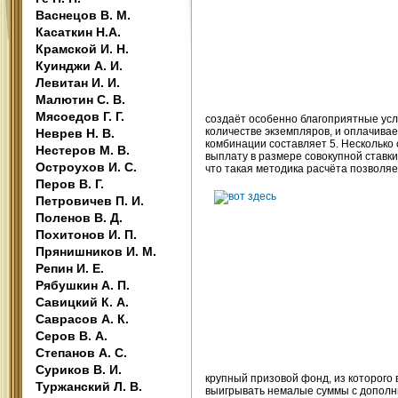
Васнецов В. М.
Касаткин Н.А.
Крамской И. Н.
Куинджи А. И.
Левитан И. И.
Малютин С. В.
Мясоедов Г. Г.
создаёт особенно благоприятные усл
количестве экземпляров, и оплачивае
Неврев Н. В.
комбинации составляет 5. Несколько
Нестеров М. В.
выплату в размере совокупной ставк
Остроухов И. С.
что такая методика расчёта позволяе
Перов В. Г.
Петровичев П. И.
Поленов В. Д.
Похитонов И. П.
Прянишников И. М.
Репин И. Е.
Рябушкин А. П.
Савицкий К. А.
Саврасов А. К.
Серов В. А.
Степанов А. С.
Суриков В. И.
крупный призовой фонд, из которого
Туржанский Л. В.
выигрывать немалые суммы с дополн