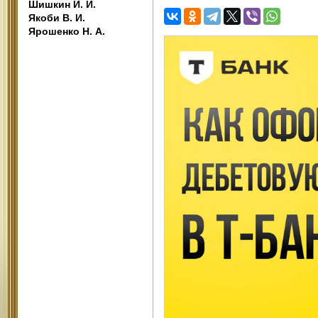
Шишкин И. И.
Якоби В. И.
Ярошенко Н. А.