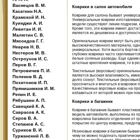
Васнецов В. М.
Коврики в салон автомобиля
Касаткин Н.А.
Коврики для салона бывают универса
Крамской И. Н.
Универсальные коврики изготавливают
Куинджи А. И.
модели существуют линии подрезки, н
Кроме того, эти коврики имеют дост
Левитан И. И.
является их дешевизна и доступность
Малютин С. В.
Мясоедов Г. Г.
Оригинальные коврики могут быть ре
высококачественного материала, однак
Неврев Н. В.
универсальных. Хотя высота бортов о
Нестеров М. В.
глубоких ковриках часто скапливаетс
Остроухов И. С.
белые соляные разводы. Еще одним 
штатные крепления ковриков, то в ре
Перов В. Г.
Петровичев П. И.
Текстильные (ворсовые) оригинальны
является высокая влагоемкость, имею
Поленов В. Д.
долго сохнут. Текстильные (ворсовые
Похитонов И. П.
просочиться и впитаться в ковровое
Прянишников И. М.
Качественные ворсовые ковры на про
избавиться от которой можно при по
Репин И. Е.
Рябушкин А. П.
Коврики в багажник
Савицкий К. А.
Коврики в багажник бывают пластико
Саврасов А. К.
модель автомобиля, выполнены из пр
Серов В. А.
ковролина багажного отделения от г
покрытие по центру коврика, предот
Степанов А. С.
Суриков В. И.
Резиновые коврики в багажник бываю
Туржанский Л. В.
чему их можно подогнать практически 