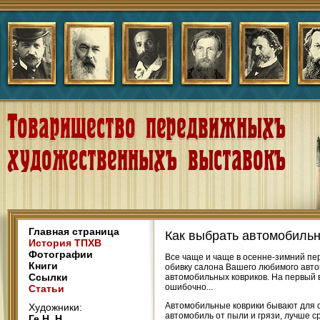
Главная страница
Как выбрать автомобиль
История ТПХВ
Фотографии
Все чаще и чаще в осенне-зимний пер
Книги
обивку салона Вашего любимого автом
Ссылки
автомобильных ковриков. На первый в
ошибочно...
Статьи
Автомобильные коврики бывают для с
Художники:
автомобиль от пыли и грязи, лучше ср
Ге Н. Н.