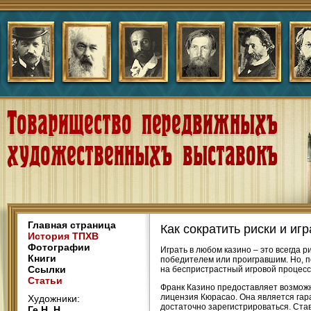
Главная страница
Как сократить риски и иг
История ТПХВ
Фотографии
Играть в любом казино – это всегда 
Книги
победителем или проигравшим. Но, п
Ссылки
на беспристрастный игровой процесс
Статьи
Франк Казино предоставляет возможн
лицензия Кюрасао. Она является гара
Художники:
достаточно зарегистрироваться. Ставк
Ге Н. Н.