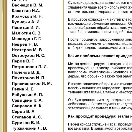
Суть криодеструкции заключается в л
Васнецов В. М.
хладагента чаще всего используют ж
Касаткин Н.А.
стремительное замораживание клето
Крамской И. Н.
В процессе охлаждения внутри клет
Куинджи А. И.
нарушающие обменные процессы. Одн
Левитан И. И.
кровоснабжения обрабатываемого уча
тканей при минимальном воздействи
Малютин С. В.
Мясоедов Г. Г.
После процедуры замороженная зона 
реакция, формируется корочка, под 
Неврев Н. В.
от 1 до 4 недель в зависимости от р
Нестеров М. В.
Остроухов И. С.
Какие проблемы решает криодес
Перов В. Г.
Метод демонстрирует высокую эффек
Петровичев П. И.
происхождения. К числу наиболее ча
Поленов В. Д.
папилломы, контагиозный моллюск. Х
дермы, что особенно важно при рабо
Похитонов И. П.
Прянишников И. М.
В косметологической практике криод
плоских юношеских бородавок. Проц
Репин И. Е.
телеангиэктазиями, а также с некот
Рябушкин А. П.
Савицкий К. А.
Особую ценность метод представляет
лейкоплакии. В этих случаях криоде
Саврасов А. К.
эстетический результат и минимизир
Серов В. А.
Как проходит процедура: этапы 
Степанов А. С.
Суриков В. И.
Перед криодеструкцией врач проводи
Туржанский Л. В.
воздействия. В зависимости от хар