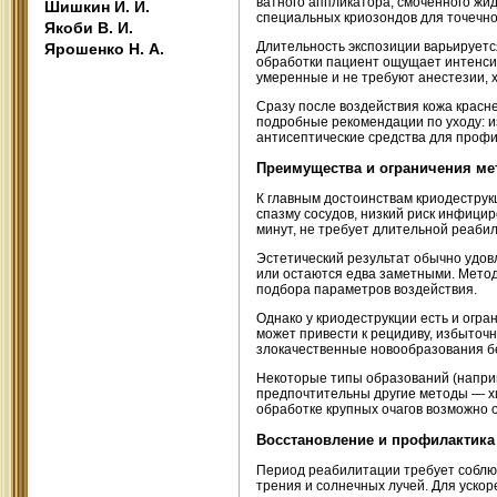
ватного аппликатора, смоченного жи
Шишкин И. И.
специальных криозондов для точечно
Якоби В. И.
Длительность экспозиции варьируется
Ярошенко Н. А.
обработки пациент ощущает интенс
умеренные и не требуют анестезии, 
Сразу после воздействия кожа красне
подробные рекомендации по уходу: и
антисептические средства для профи
Преимущества и ограничения ме
К главным достоинствам криодеструк
спазму сосудов, низкий риск инфици
минут, не требует длительной реаби
Эстетический результат обычно удо
или остаются едва заметными. Метод 
подбора параметров воздействия.
Однако у криодеструкции есть и огра
может привести к рецидиву, избыточ
злокачественные новообразования б
Некоторые типы образований (наприм
предпочтительны другие методы — хи
обработке крупных очагов возможно 
Восстановление и профилактика
Период реабилитации требует соблю
трения и солнечных лучей. Для уско